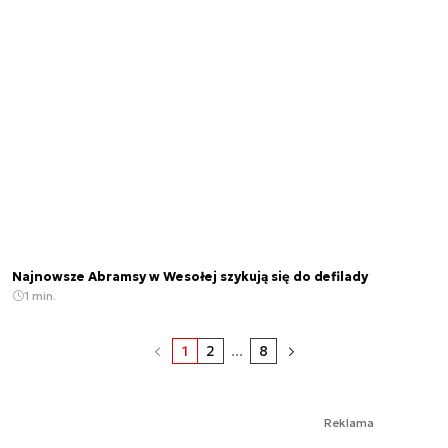
Najnowsze Abramsy w Wesołej szykują się do defilady
1 min.
1
2
...
8
Reklama