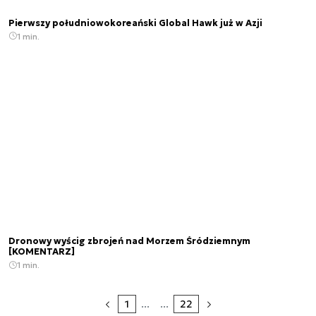
Pierwszy południowokoreański Global Hawk już w Azji
1 min.
Dronowy wyścig zbrojeń nad Morzem Śródziemnym
[KOMENTARZ]
1 min.
1
...
...
22