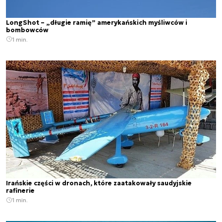
LongShot – „długie ramię” amerykańskich myśliwców i
bombowców
1 min.
Irańskie części w dronach, które zaatakowały saudyjskie
rafinerie
1 min.