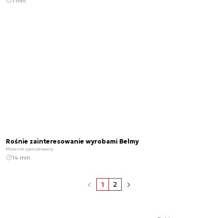
1 min.
Rośnie zainteresowanie wyrobami Belmy
Materiał sponsorowany
14 min.
1
2