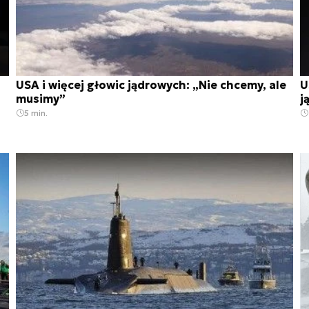
USA i więcej głowic jądrowych: „Nie chcemy, ale
U
musimy”
j
5 min.