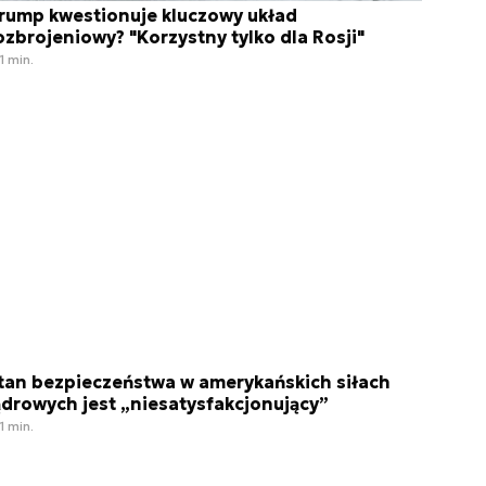
rump kwestionuje kluczowy układ
ozbrojeniowy? "Korzystny tylko dla Rosji"
1 min.
tan bezpieczeństwa w amerykańskich siłach
ądrowych jest „niesatysfakcjonujący”
1 min.