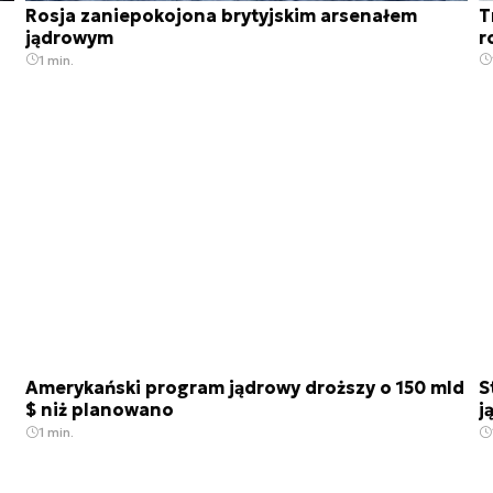
Rosja zaniepokojona brytyjskim arsenałem
T
jądrowym
r
1 min.
Amerykański program jądrowy droższy o 150 mld
S
$ niż planowano
j
1 min.