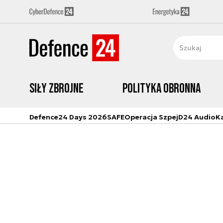
Siły zbrojne
Polityka obronna
Defence24 Days 2026
SAFE
Operacja Szpej
D24 Audio
K