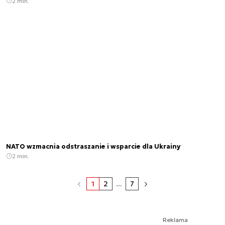
2 min.
NATO wzmacnia odstraszanie i wsparcie dla Ukrainy
2 min.
1
2
...
7
Reklama