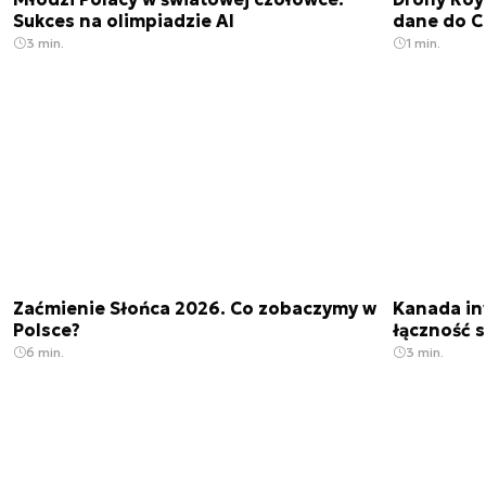
Sukces na olimpiadzie AI
dane do C
3 min.
1 min.
Zaćmienie Słońca 2026. Co zobaczymy w
Kanada in
Polsce?
łączność s
6 min.
3 min.