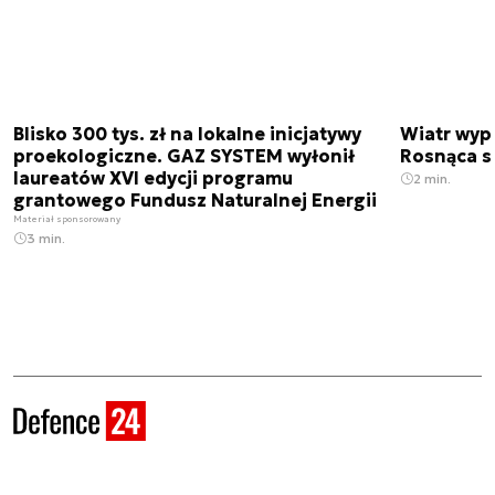
Blisko 300 tys. zł na lokalne inicjatywy
Wiatr wypi
proekologiczne. GAZ SYSTEM wyłonił
Rosnąca s
laureatów XVI edycji programu
2 min.
grantowego Fundusz Naturalnej Energii
Materiał sponsorowany
3 min.