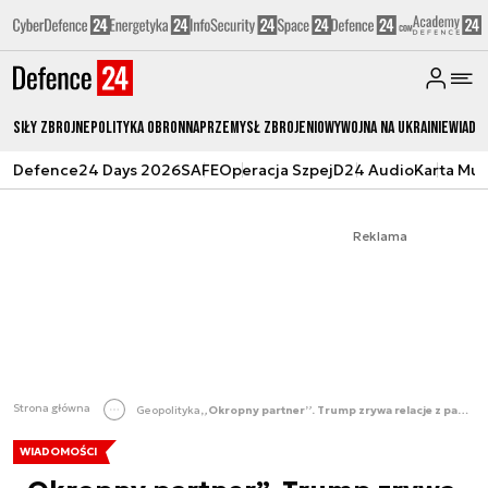
Siły zbrojne
Polityka obronna
Przemysł Zbrojeniowy
Wojna na Ukrainie
Wiado
Defence24 Days 2026
SAFE
Operacja Szpej
D24 Audio
Karta Mu
Reklama
Strona główna
Geopolityka
„Okropny partner”. Trump zrywa relacje z państwem NATO
WIADOMOŚCI