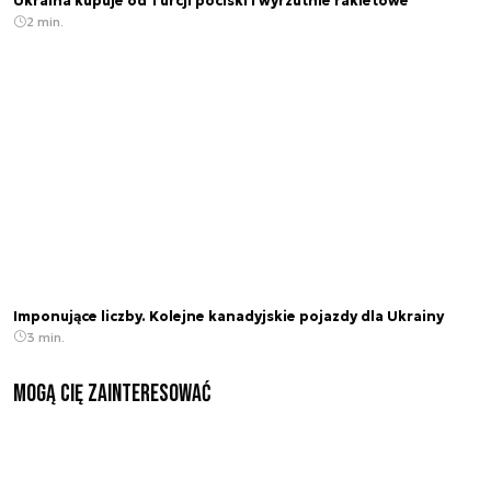
Ukraina kupuje od Turcji pociski i wyrzutnie rakietowe
2 min.
Imponujące liczby. Kolejne kanadyjskie pojazdy dla Ukrainy
3 min.
Mogą Cię zainteresować