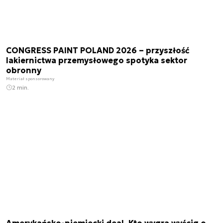
CONGRESS PAINT POLAND 2026 – przyszłość
lakiernictwa przemysłowego spotyka sektor
obronny
Materiał sponsorowany
2 min.
Amerykańsko-niemiecki deal. Kto wygra wyścig o