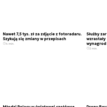
Nawet 7,5 tys. zł za zdjęcie z fotoradaru.
Służby zar
Szykują się zmiany w przepisach
wzrastały 
wynagrod
4 min.
2 min.
Młodzi Polacy w światowej czołówce.
Drony Roy