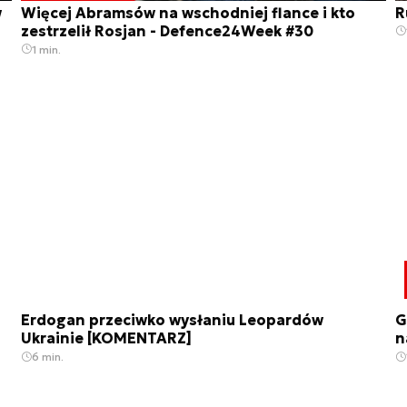
w
Więcej Abramsów na wschodniej flance i kto
R
zestrzelił Rosjan - Defence24Week #30
1 min.
Erdogan przeciwko wysłaniu Leopardów
G
Ukrainie [KOMENTARZ]
n
6 min.