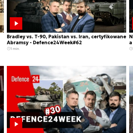
Bradley vs. T-90, Pakistan vs. Iran, certyfikowane
N
Abramsy - Defence24Week#62
a
1 min.