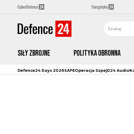
Siły zbrojne
Polityka obronna
Defence24 Days 2026
SAFE
Operacja Szpej
D24 Audio
K