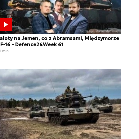
aloty na Jemen, co z Abramsami, Międzymorze
 F-16 - Defence24Week 61
1 min.