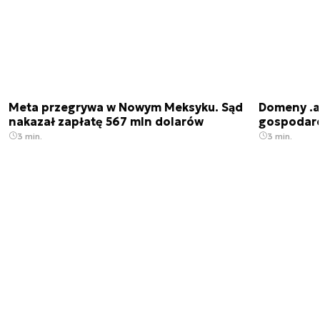
Meta przegrywa w Nowym Meksyku. Sąd
Domeny .ai
nakazał zapłatę 567 mln dolarów
gospodarek
3 min.
3 min.