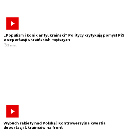
„Populizm i konik antyukraiński” Politycy krytykują pomysł PiS
o deportacji ukraińskich mężczyzn
3 min.
Wybuch rakiety nad Polską | Kontrowersyjna kwestia
deportacji Ukrainców na front