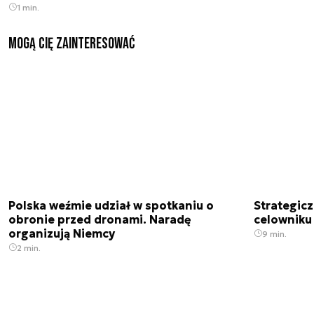
1 min.
Mogą Cię zainteresować
Polska weźmie udział w spotkaniu o
Strategic
obronie przed dronami. Naradę
celowniku 
organizują Niemcy
9 min.
2 min.