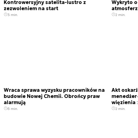
Kontrowersyjny satelita-lustro z
Wykryto o
zezwoleniem na start
atmosfer
3 min.
2 min.
Wraca sprawa wyzysku pracowników na
Akt oskar
budowie Nowej Chemii. Obrońcy praw
menedżero
alarmują
więzienia z
6 min.
2 min.