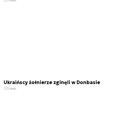
1 min.
Ukraińscy żołnierze zginęli w Donbasie
1 min.