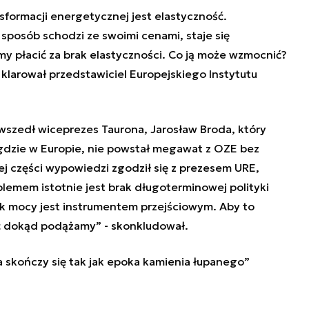
formacji energetycznej jest elastyczność.
sposób schodzi ze swoimi cenami, staje się
y płacić za brak elastyczności. Co ją może wzmocnić?
klarował przedstawiciel Europejskiego Instytutu
zedł wiceprezes Taurona, Jarosław Broda, który
igdzie w Europie, nie powstał megawat z OZE bez
j części wypowiedzi zgodził się z prezesem URE,
emem istotnie jest brak długoterminowej polityki
k mocy jest instrumentem przejściowym. Aby to
ć dokąd podążamy” - skonkludował.
skończy się tak jak epoka kamienia łupanego”