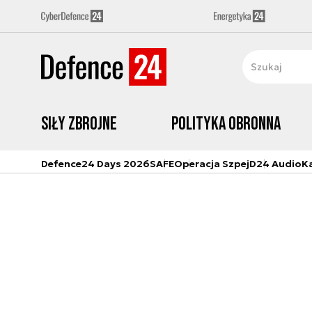
Siły zbrojne
Polityka obronna
Defence24 Days 2026
SAFE
Operacja Szpej
D24 Audio
K