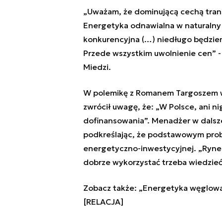
„Uważam, że dominującą cechą trans
Energetyka odnawialna w naturalny 
konkurencyjna (…) niedługo będziem
Przede wszystkim uwolnienie cen” - 
Miedzi.
W polemikę z Romanem Targoszem ws
zwrócił uwagę, że: „W Polsce, ani n
dofinansowania”. Menadżer w dalsze
podkreślając, że podstawowym probl
energetyczno-inwestycyjnej. „Ryne
dobrze wykorzystać trzeba wiedzie
Zobacz także:
„Energetyka węglowa 
[RELACJA]