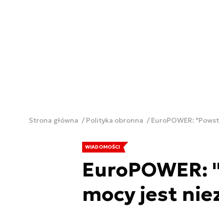
Strona główna
Polityka obronna
EuroPOWER: "Powsta
WIADOMOŚCI
EuroPOWER: "
mocy jest ni