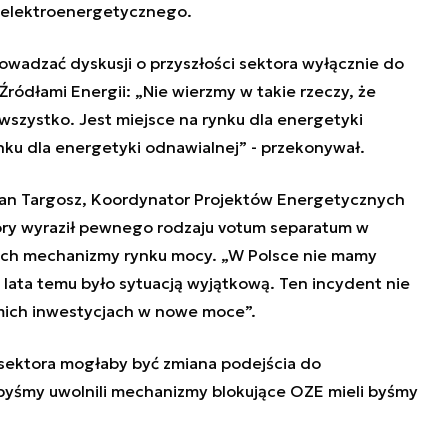
mu elektroenergetycznego.
owadzać dyskusji o przyszłości sektora wyłącznie do
ródłami Energii: „Nie wierzmy w takie rzeczy, że
wszystko. Jest miejsce na rynku dla energetyki
nku dla energetyki odnawialnej” - przekonywał.
oman Targosz, Koordynator Projektów Energetycznych
tóry wyraził pewnego rodzaju votum separatum w
ych mechanizmy rynku mocy. „W Polsce nie mamy
o 2 lata temu było sytuacją wyjątkową. Ten incydent nie
mich inwestycjach w nowe moce”.
 sektora mogłaby być zmiana podejścia do
byśmy uwolnili mechanizmy blokujące OZE mieli byśmy