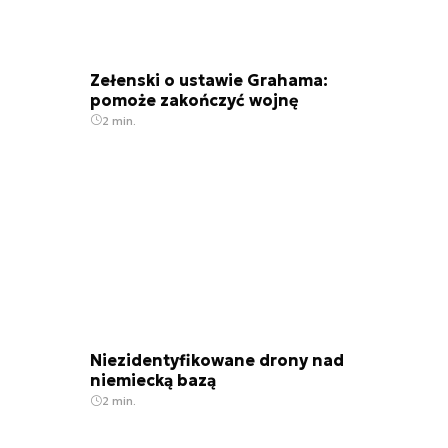
Zełenski o ustawie Grahama:
pomoże zakończyć wojnę
2 min.
Niezidentyfikowane drony nad
niemiecką bazą
2 min.