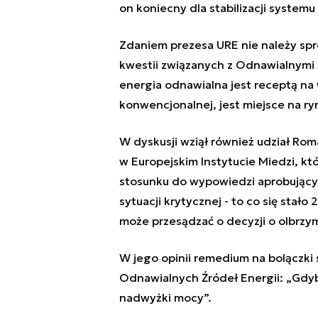
on koniecny dla stabilizacji syste
Zdaniem prezesa URE nie należy spr
kwestii związanych z Odnawialnymi Ź
energia odnawialna jest receptą na 
konwencjonalnej, jest miejsce na ry
W dyskusji wziął również udział R
w Europejskim Instytucie Miedzi, k
stosunku do wypowiedzi aprobując
sytuacji krytycznej - to co się stał
może przesądzać o decyzji o olbrzy
W jego opinii remedium na bolączki
Odnawialnych Źródeł Energii: „Gdy
nadwyżki mocy”.