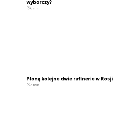
wyborczy?
6 min.
Płoną kolejne dwie rafinerie w Rosji
2 min.