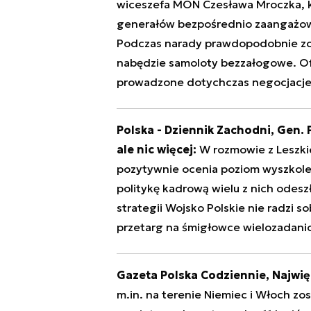
wiceszefa MON Czesława Mroczka, k
generałów bezpośrednio zaangażowa
Podczas narady prawdopodobnie zost
nabędzie samoloty bezzałogowe. Of
prowadzone dotychczas negocjacj
Polska - Dziennik Zachodni,
Gen. P
ale nic więcej:
W rozmowie z Leszk
pozytywnie ocenia poziom wyszkolen
politykę kadrową wielu z nich odes
strategii Wojsko Polskie nie radzi s
przetarg na śmigłowce wielozadani
Gazeta Polska Codziennie,
Najwię
m.in. na terenie Niemiec i Włoch zo