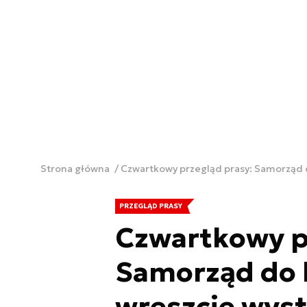
Strona główna
Czwartkowy przegląd prasy: Samorząd d
PRZEGLĄD PRASY
Czwartkowy p
Samorząd do b
wreszcie wyst