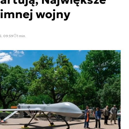
imnej wojny
5, 09:59
1 min.