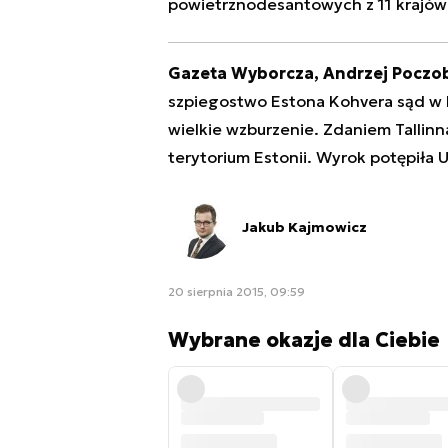
powietrznodesantowych z 11 krajów
Gazeta Wyborcza, Andrzej Poczo
szpiegostwo Estona Kohvera sąd w Ps
wielkie wzburzenie. Zdaniem Tallinna
terytorium Estonii. Wyrok potępiła U
Jakub Kajmowicz
20 sierpnia 2015, 09:59
Wybrane okazje dla Ciebie