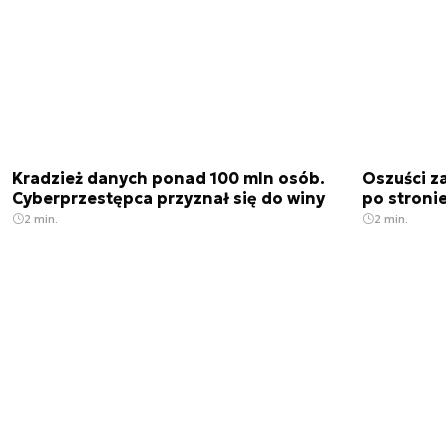
Kradzież danych ponad 100 mln osób.
Oszuści za
Cyberprzestępca przyznał się do winy
po stronie
2 min.
2 min.