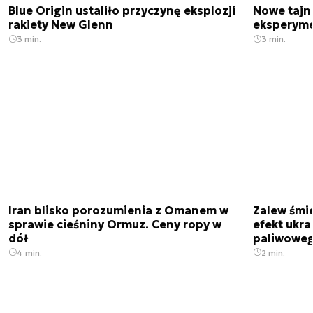
Blue Origin ustaliło przyczynę eksplozji
Nowe tajne
rakiety New Glenn
eksperyme
3 min.
3 min.
Iran blisko porozumienia z Omanem w
Zalew śmie
sprawie cieśniny Ormuz. Ceny ropy w
efekt ukra
dół
paliwowe
4 min.
2 min.