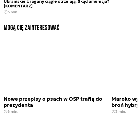
Ukraińskie Uragany ciągle strzelają. Skąd amunicja?
[KOMENTARZ]
3 min.
Mogą Cię zainteresować
Nowe przepisy o psach w OSP trafią do
Maroko wy
prezydenta
broń hybr
3 min.
3 min.