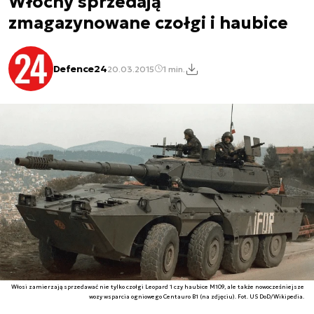
Włochy sprzedają
zmagazynowane czołgi i haubice
Defence24
20.03.2015
1 min.
Włosi zamierzają sprzedawać nie tylko czołgi Leopard 1 czy haubice M109, ale także nowocześniejsze
wozy wsparcia ogniowego Centauro B1 (na zdjęciu). Fot. US DoD/Wikipedia.