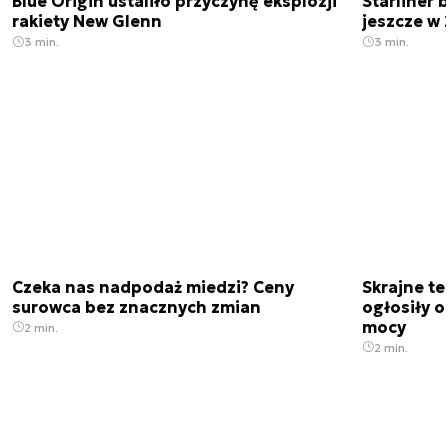
Blue Origin ustaliło przyczynę eksplozji
Starliner 
rakiety New Glenn
jeszcze w 
3 min.
3 min.
Czeka nas nadpodaż miedzi? Ceny
Skrajne t
surowca bez znacznych zmian
ogłosiły o
mocy
2 min.
2 min.