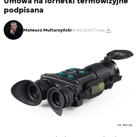
Umowa na lornetki termowizyjne
podpisana
Mateusz Multarzyński
19.05.2020
1 min.
Fot. PCO S.A.