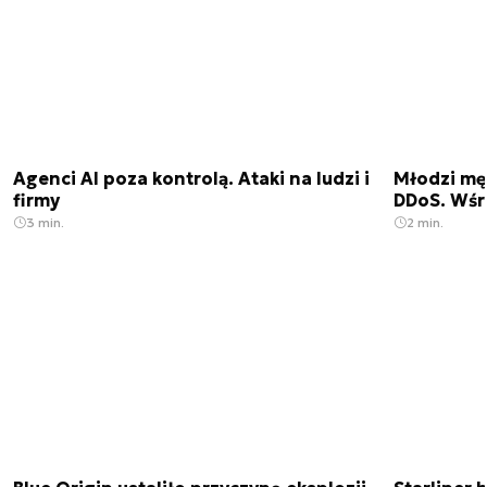
Agenci AI poza kontrolą. Ataki na ludzi i
Młodzi męż
firmy
DDoS. Wśr
3 min.
2 min.