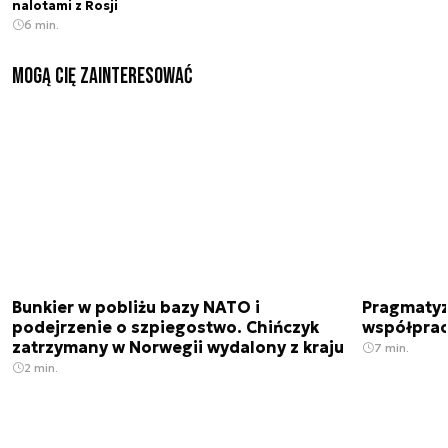
nalotami z Rosji
6 min.
Mogą Cię zainteresować
Bunkier w pobliżu bazy NATO i
Pragmatyz
podejrzenie o szpiegostwo. Chińczyk
współpracu
zatrzymany w Norwegii wydalony z kraju
7 min.
2 min.