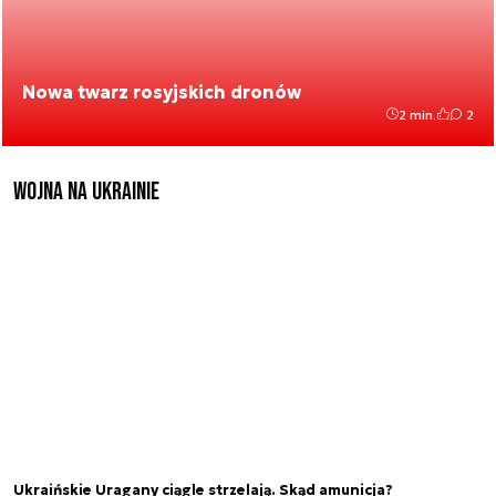
Nowa twarz rosyjskich dronów
2 min.
2
Wojna na Ukrainie
Ukraińskie Uragany ciągle strzelają. Skąd amunicja?