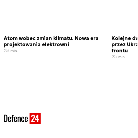
Atom wobec zmian klimatu. Nowa era
Kolejne d
projektowania elektrowni
przez Ukra
frontu
5 min.
2 min.