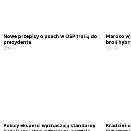
Nowe przepisy o psach w OSP trafią do
Maroko wy
prezydenta
broń hybr
3 min.
3 min.
Polscy eksperci wyznaczają standardy
Kradzież 