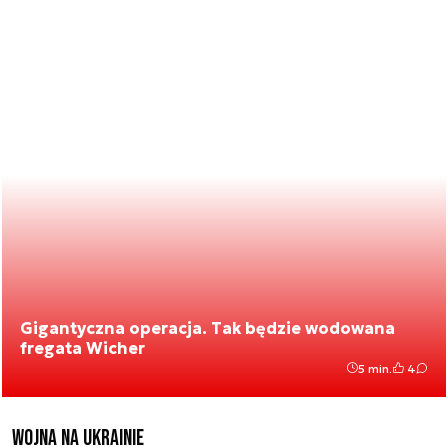
Gigantyczna operacja. Tak będzie wodowana
fregata Wicher
5 min.
4
Wojna na Ukrainie