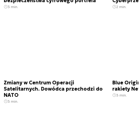
bezpieczeństwa cyfrowego portfela
Cyberprze
3 min.
2 min.
Zmiany w Centrum Operacji
Blue Origi
Satelitarnych. Dowódca przechodzi do
rakiety N
NATO
3 min.
3 min.