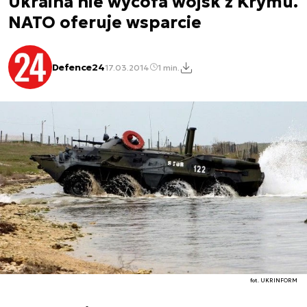
Ukraina nie wycofa wojsk z Krymu.
NATO oferuje wsparcie
Defence24
17.03.2014
1 min.
fot. UKRINFORM