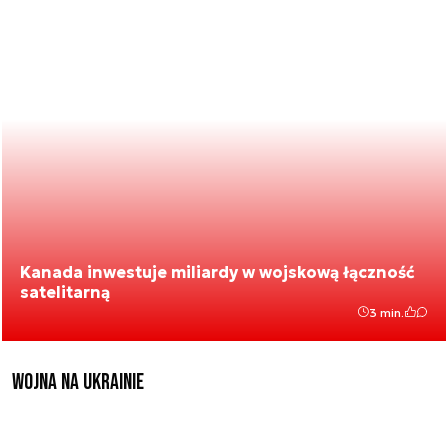
Kanada inwestuje miliardy w wojskową łączność
satelitarną
3 min.
Wojna na Ukrainie