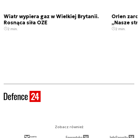
Wiatr wypiera gaz w Wielkiej Brytanii.
Orlen zaro
Rosnąca siła OZE
„Nasze str
2 min.
2 min.
Zobacz również