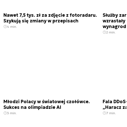
Nawet 7,5 tys. zł za zdjęcie z fotoradaru.
Służby zar
Szykują się zmiany w przepisach
wzrastały 
wynagrod
4 min.
2 min.
Młodzi Polacy w światowej czołówce.
Fala DDoS-
Sukces na olimpiadzie AI
„Haracz z
3 min.
7 min.