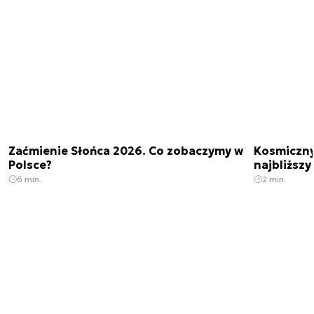
Zaćmienie Słońca 2026. Co zobaczymy w
Kosmiczny 
Polsce?
najbliższy
6 min.
2 min.