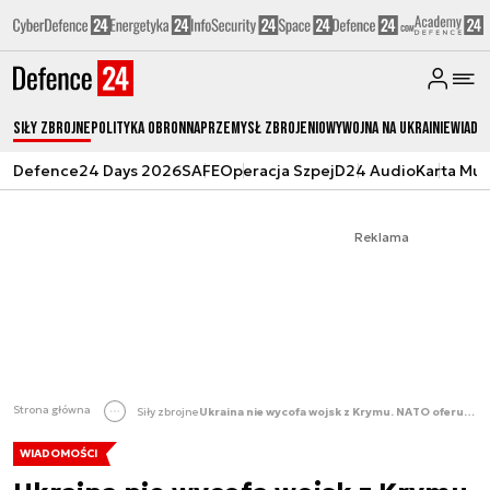
Siły zbrojne
Polityka obronna
Przemysł Zbrojeniowy
Wojna na Ukrainie
Wiado
Defence24 Days 2026
SAFE
Operacja Szpej
D24 Audio
Karta Mu
Reklama
Strona główna
Siły zbrojne
Ukraina nie wycofa wojsk z Krymu. NATO oferuje wsparcie
WIADOMOŚCI