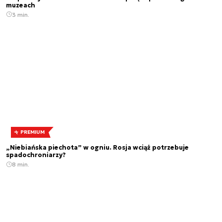
muzeach
3 min.
PREMIUM
„Niebiańska piechota” w ogniu. Rosja wciąż potrzebuje
spadochroniarzy?
8 min.