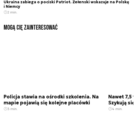
Ukraina zabiega o pociski Patriot. Zełenski wskazuje na Polskę
i Niemcy
2 min.
Mogą Cię zainteresować
Policja stawia na ośrodki szkolenia. Na
Nawet 7,5 
mapie pojawią się kolejne placówki
Szykują si
3 min.
4 min.