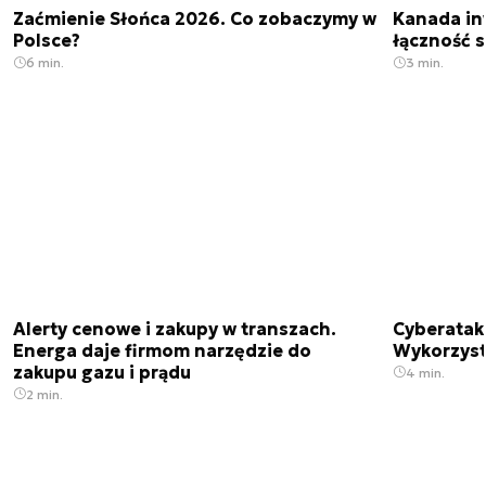
Zaćmienie Słońca 2026. Co zobaczymy w
Kanada in
Polsce?
łączność s
6 min.
3 min.
Alerty cenowe i zakupy w transzach.
Cyberatak
Energa daje firmom narzędzie do
Wykorzyst
zakupu gazu i prądu
4 min.
2 min.