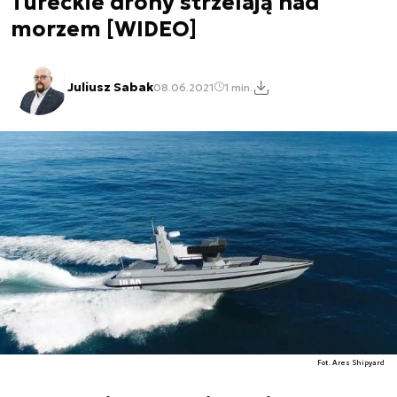
Tureckie drony strzelają nad
morzem [WIDEO]
Juliusz Sabak
08.06.2021
1 min.
Fot. Ares Shipyard