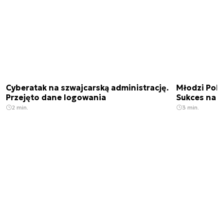
Cyberatak na szwajcarską administrację.
Młodzi Po
Przejęto dane logowania
Sukces na 
2 min.
3 min.