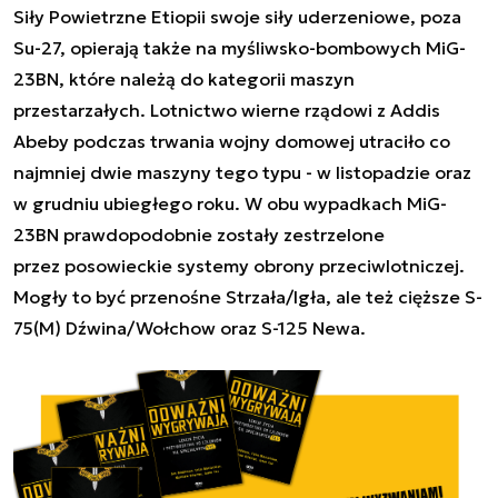
Siły Powietrzne Etiopii swoje siły uderzeniowe, poza
Su-27, opierają także na myśliwsko-bombowych MiG-
23BN, które należą do kategorii maszyn
przestarzałych. Lotnictwo wierne rządowi z Addis
Abeby podczas trwania wojny domowej utraciło co
najmniej dwie maszyny tego typu - w listopadzie oraz
w grudniu ubiegłego roku. W obu wypadkach MiG-
23BN prawdopodobnie zostały zestrzelone
przez posowieckie systemy obrony przeciwlotniczej.
Mogły to być przenośne Strzała/Igła, ale też cięższe S-
75(M) Dźwina/Wołchow oraz S-125 Newa.