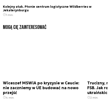
Kolejny atak. Płonie centrum logistyczne Wildberries w
Jekaterynburgu
1 min.
Mogą Cię zainteresować
Wiceszef MSWiA po kryzysie w Ceucie:
Trucizny, 
nie zaczniemy w UE budować na nowo
FSB. Jak r
przejść
ukraiński
4 min.
2 min.