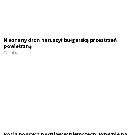
Nieznany dron naruszył bułgarską przestrzeń
powietrzną
1 min.
Rosja podsyca podziały w Niemczech. Wpłynie na