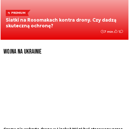
PREMIUM
Siatki na Rosomakach kontra drony. Czy dadzą
skuteczną ochronę?
7 min.
1
Wojna na Ukrainie