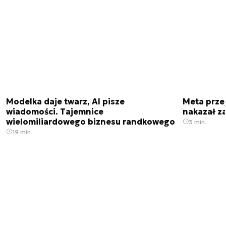
Modelka daje twarz, AI pisze
Meta prze
wiadomości. Tajemnice
nakazał z
wielomiliardowego biznesu randkowego
3 min.
19 min.