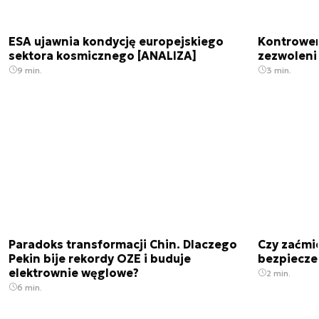
ESA ujawnia kondycję europejskiego
Kontrowers
sektora kosmicznego [ANALIZA]
zezwoleni
9 min.
3 min.
Paradoks transformacji Chin. Dlaczego
Czy zaćmi
Pekin bije rekordy OZE i buduje
bezpiecze
elektrownie węglowe?
2 min.
6 min.