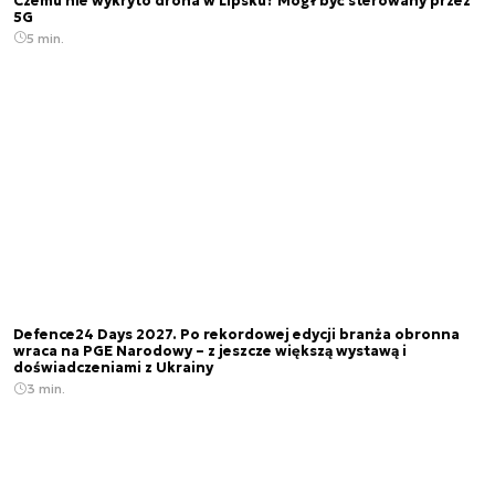
Czemu nie wykryto drona w Lipsku? Mógł być sterowany przez
5G
5 min.
Defence24 Days 2027. Po rekordowej edycji branża obronna
wraca na PGE Narodowy – z jeszcze większą wystawą i
doświadczeniami z Ukrainy
3 min.