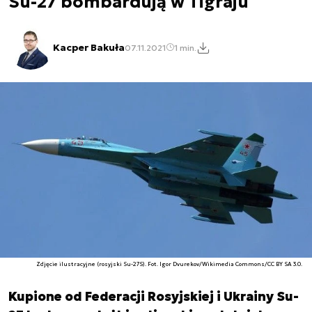
Su-27 bombardują w Tigraju
Kacper Bakuła
07.11.2021
1 min.
Zdjęcie ilustracyjne (rosyjski Su-27S). Fot. Igor Dvurekov/Wikimedia Commons/CC BY SA 3.0.
Kupione od Federacji Rosyjskiej i Ukrainy Su-