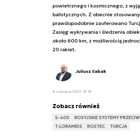
powietrznego i kosmicznego, z wyj
balistycznych. Z obecnie stosowany
prawdopodobnie zaoferowano Turcji,
Zasięg wykrywania i śledzenia obi
około 600 km, z możliwością jedno
20 rakiet.
Juliusz Sabak
8 czerwca 2017, 15:19
Zobacz również
S-400
ROSYJSKIE SYSTEMY PRZECI
T-LORAMIDS
ROSTEC
TURCJA