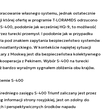
pracowanie własnego systemu, jednak ostatecznie
ji której ofertę w programie T-LORAMIDS odrzucono
 S-400, podobnie jak wcześniej HQ-9, to możliwość
zez turecki przemysł. I podobnie jak w przypadku
awia pod znakiem zapytania bezpieczeństwo systemów
noatlantyckiego. W kontekście napiętej sytuacji
kary z Moskwą jest dla bezpieczeństwa kolektywnego
 kooperacja z Pekinem. Wybór S-400 na turecki
eż bardzo wyraźnym sygnałem zbliżenia obu krajów.
stemie S-400
średniego zasięgu S-400 Triumf zaliczany jest przez
 informacji strony rosyjskiej, jest on zdolny do
ch i perspektywicznych środków napadu