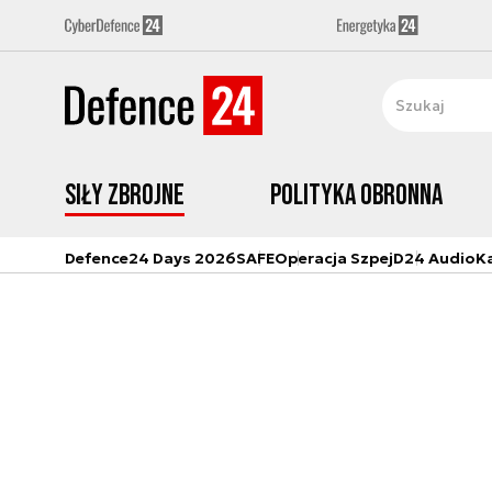
Siły zbrojne
Polityka obronna
Defence24 Days 2026
SAFE
Operacja Szpej
D24 Audio
K