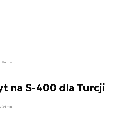
dla Turcji
t na S-400 dla Turcji
9
1 min.