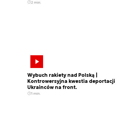
2 min.
Wybuch rakiety nad Polską |
Kontrowersyjna kwestia deportacji
Ukrainców na front.
1 min.