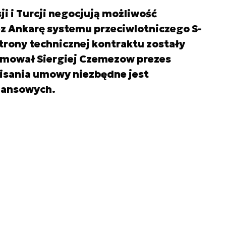
i i Turcji negocjują możliwość
z Ankarę systemu przeciwlotniczego S-
rony technicznej kontraktu zostały
ormował Siergiej Czemezow prezes
isania umowy niezbędne jest
inansowych.