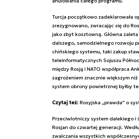
anulowania całego programu.
Turcja początkowo zadeklarowała o
zrezygnowano, zwracając się do Ros
jako zbyt kosztowną. Główna zaleta
dalszego, samodzielnego rozwoju pr
chińskiego systemu, taki zakup st
teleinformatycznych Sojuszu Północ
między Rosją i NATO współpraca An
zagrożeniem znacznie większym niż
system obrony powietrznej byłby t
Czytaj też:
Rosyjska „prawda” o sy
Przeciwlotniczy system dalekiego i 
Rosjan do czwartej generacji. Według
zwalczania wszystkich współczesny