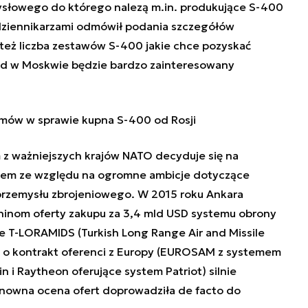
ysłowego do którego nalezą m.in. produkujące S-400
dziennikarzami odmówił podania szczegółów
zy też liczba zestawów S-400 jakie chce pozyskać
ząd w Moskwie będzie bardzo zainteresowany
ozmów w sprawie kupna S-400 od Rosji
m z ważniejszych krajów NATO decyduje się na
szem ze względu na ogromne ambicje dotyczące
 przemysłu zbrojeniowego. W 2015 roku Ankara
Chinom oferty zakupu za 3,4 mld USD systemu obrony
 T-LORAMIDS (Turkish Long Range Air and Missile
 o kontrakt oferenci z Europy (EUROSAM z systemem
n i Raytheon oferujące system Patriot) silnie
onowna ocena ofert doprowadziła de facto do