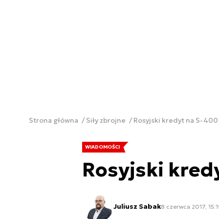
Strona główna
Siły zbrojne
Rosyjski kredyt na S-400 
WIADOMOŚCI
Rosyjski kredy
Juliusz Sabak
8 czerwca 2017, 15:1