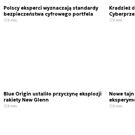
Polscy eksperci wyznaczają standardy
Kradzież 
bezpieczeństwa cyfrowego portfela
Cyberprze
3 min.
2 min.
Blue Origin ustaliło przyczynę eksplozji
Nowe tajne
rakiety New Glenn
eksperyme
3 min.
3 min.