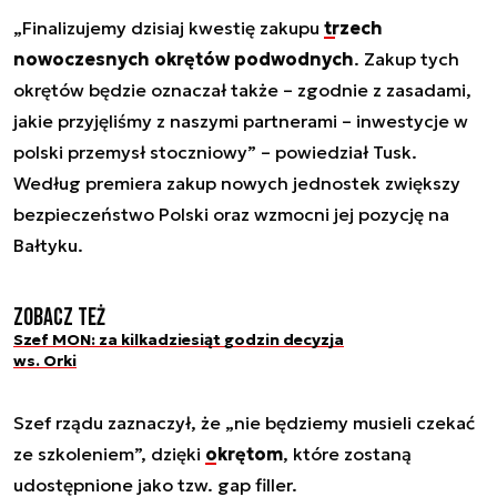
„Finalizujemy dzisiaj kwestię zakupu
trzech
nowoczesnych okrętów podwodnych
. Zakup tych
okrętów będzie oznaczał także – zgodnie z zasadami,
jakie przyjęliśmy z naszymi partnerami – inwestycje w
polski przemysł stoczniowy” – powiedział Tusk.
Według premiera zakup nowych jednostek zwiększy
bezpieczeństwo Polski oraz wzmocni jej pozycję na
Bałtyku.
Zobacz też
Szef MON: za kilkadziesiąt godzin decyzja
ws. Orki
Szef rządu zaznaczył, że „nie będziemy musieli czekać
ze szkoleniem”, dzięki
okrętom
, które zostaną
udostępnione jako tzw. gap filler.