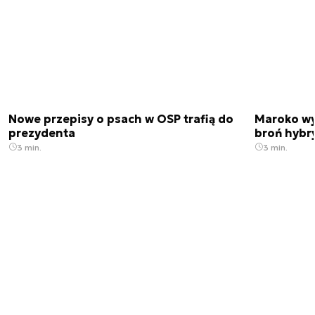
Nowe przepisy o psach w OSP trafią do
Maroko wy
prezydenta
broń hybr
3 min.
3 min.