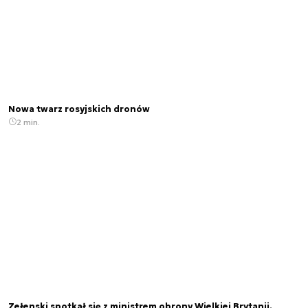
Nowa twarz rosyjskich dronów
2 min.
Zełenski spotkał się z ministrem obrony Wielkiej Brytanii.