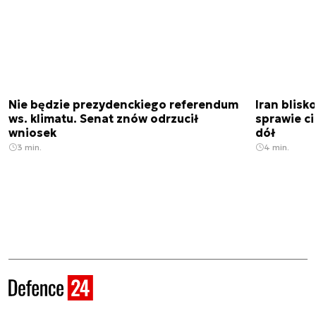
Nie będzie prezydenckiego referendum
Iran blis
ws. klimatu. Senat znów odrzucił
sprawie c
wniosek
dół
3 min.
4 min.