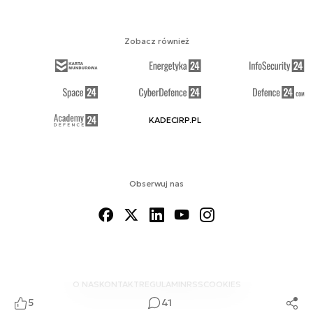
Zobacz również
KADECIRP.PL
Obserwuj nas
O NAS
KONTAKT
REGULAMIN
RSS
COOKIES
5
41