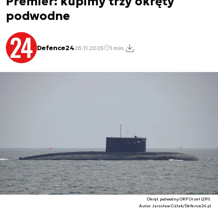
Premier: kupimy trzy okręty
podwodne
Defence24
26.11.2025
1 min.
Okręt podwodny ORP Orzeł (291).
Autor. Jarosław Ciślak/Defence24.pl