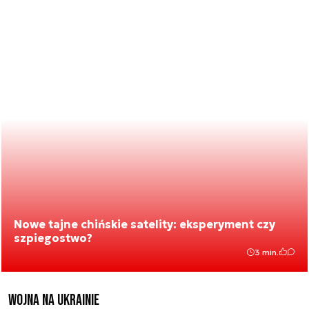
Nowe tajne chińskie satelity: eksperyment czy
szpiegostwo?
3 min.
Wojna na Ukrainie