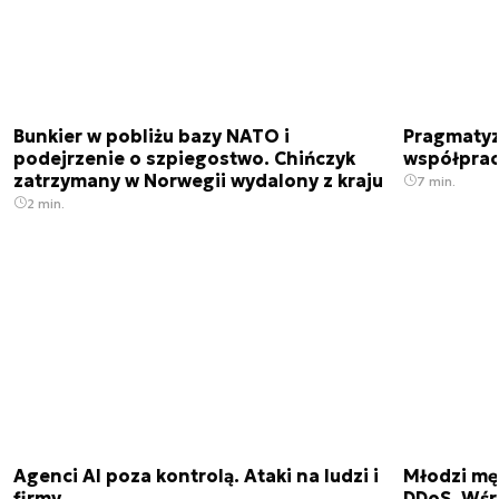
Bunkier w pobliżu bazy NATO i
Pragmatyz
podejrzenie o szpiegostwo. Chińczyk
współpracu
zatrzymany w Norwegii wydalony z kraju
7 min.
2 min.
Agenci AI poza kontrolą. Ataki na ludzi i
Młodzi męż
firmy
DDoS. Wśr