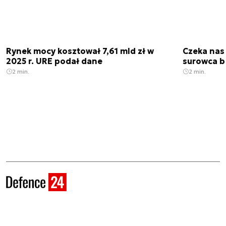
Rynek mocy kosztował 7,61 mld zł w
Czeka nas
2025 r. URE podał dane
surowca b
2 min.
2 min.