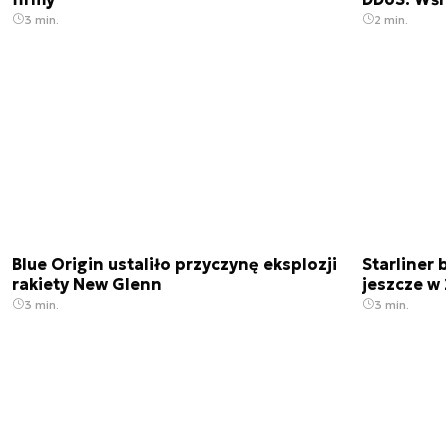
3 min.
2 min.
Blue Origin ustaliło przyczynę eksplozji
Starliner 
rakiety New Glenn
jeszcze w 
3 min.
3 min.