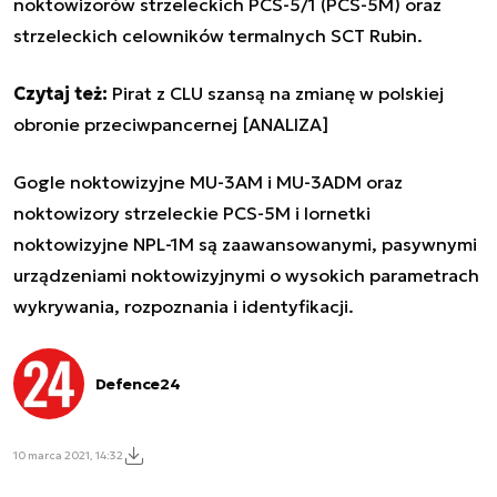
noktowizorów strzeleckich PCS-5/1 (PCS-5M) oraz
strzeleckich celowników termalnych SCT Rubin.
Czytaj też:
Pirat z CLU szansą na zmianę w polskiej
obronie przeciwpancernej [ANALIZA]
Gogle noktowizyjne MU-3AM i MU-3ADM oraz
noktowizory strzeleckie PCS-5M i lornetki
noktowizyjne NPL-1M są zaawansowanymi, pasywnymi
urządzeniami noktowizyjnymi o wysokich parametrach
wykrywania, rozpoznania i identyfikacji.
Defence24
10 marca 2021, 14:32