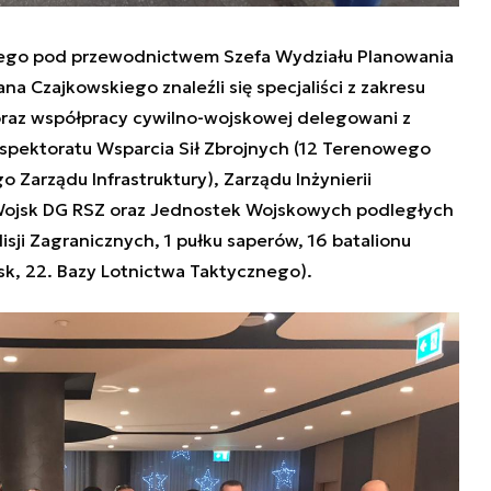
ego pod przewodnictwem Szefa Wydziału Planowania
ana Czajkowskiego znaleźli się specjaliści z zakresu
j oraz współpracy cywilno-wojskowej delegowani z
spektoratu Wsparcia Sił Zbrojnych (12 Terenowego
Zarządu Infrastruktury), Zarządu Inżynierii
Wojsk DG RSZ oraz Jednostek Wojskowych podległych
ji Zagranicznych, 1 pułku saperów, 16 batalionu
sk, 22. Bazy Lotnictwa Taktycznego).