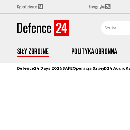
Siły zbrojne
Polityka obronna
Defence24 Days 2026
SAFE
Operacja Szpej
D24 Audio
K