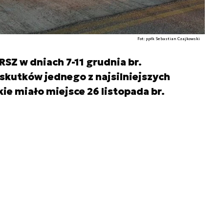
Fot: ppłk Sebastian Czajkowski
Z w dniach 7-11 grudnia br.
skutków jednego z najsilniejszych
kie miało miejsce 26 listopada br.