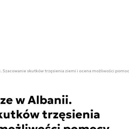
ii. Szacowanie skutków trzęsienia ziemi i ocena możliwości pomo
ze w Albanii.
kutków trzęsienia
 możliwości pomocy