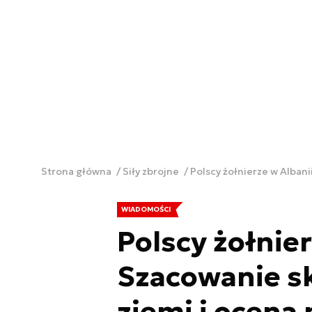
Strona główna
Siły zbrojne
Polscy żołnierze w Alban
WIADOMOŚCI
Polscy żołnier
Szacowanie s
ziemi i ocena