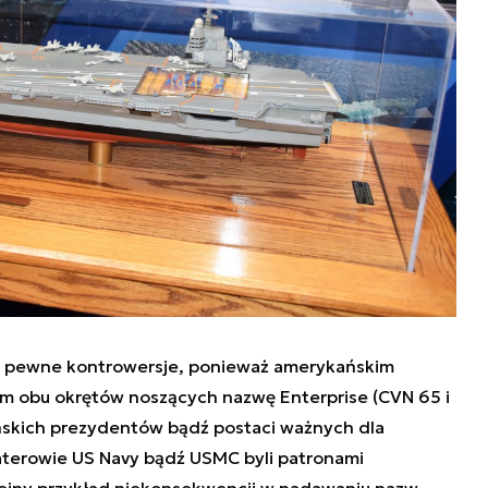
ć pewne kontrowersje, ponieważ amerykańskim
em obu okrętów noszących nazwę
Enterprise
(CVN 65 i
kich prezydentów bądź postaci ważnych dla
aterowie US Navy bądź USMC byli patronami
olejny przykład niekonsekwencji w nadawaniu nazw