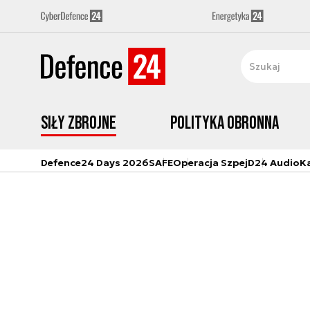
Siły zbrojne
Polityka obronna
Defence24 Days 2026
SAFE
Operacja Szpej
D24 Audio
K