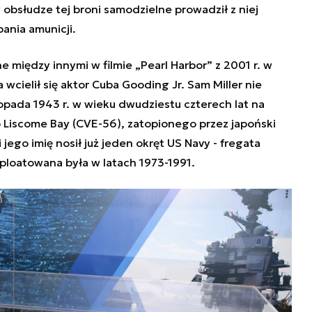
 obsłudze tej broni samodzielne prowadził z niej
ania amunicji.
 między innymi w filmie „Pearl Harbor” z 2001 r. w
cielił się aktor Cuba Gooding Jr. Sam Miller nie
opada 1943 r. w wieku dwudziestu czterech lat na
o
Liscome Bay
(CVE-56), zatopionego przez japoński
 jego imię nosił już jeden okręt US Navy - fregata
sploatowana była w latach 1973-1991.