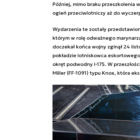
Później, mimo braku przeszkolenia w
ogień przeciwlotniczy aż do wyczerp
Wydarzenia te zostały przedstawione
którym w rolę odważnego marynarza w
doczekał końca wojny zginął 24 list
pokładzie lotniskowca eskortoweg
okręt podwodny
I-175
. W przeszłości
Miller
(FF-1091) typu Knox, która ek