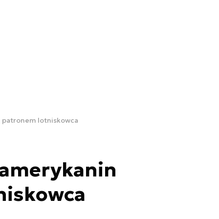
n patronem lotniskowca
oamerykanin
niskowca