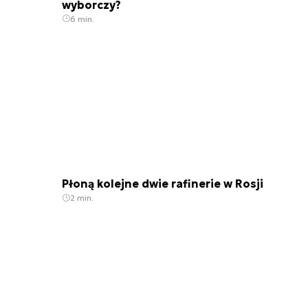
wyborczy?
6 min.
Płoną kolejne dwie rafinerie w Rosji
2 min.