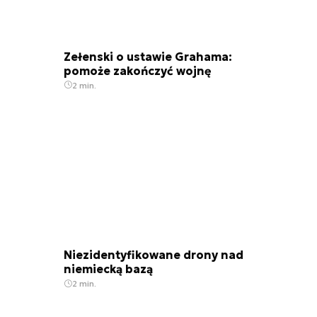
Zełenski o ustawie Grahama:
pomoże zakończyć wojnę
2 min.
Niezidentyfikowane drony nad
niemiecką bazą
2 min.