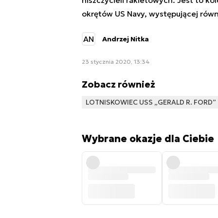
okrętów US Navy, występującej równ
AN
Andrzej Nitka
23 stycznia 2020, 13:34
Zobacz również
LOTNISKOWIEC USS „GERALD R. FORD”
Wybrane okazje dla Ciebie