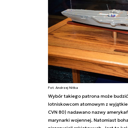
Fot. Andrzej Nitka
Wybór takiego patrona może budzi
lotniskowcom atomowym z wyjątki
CVN 80) nadawano nazwy amerykańs
marynarki wojennej. Natomiast boh
niszczycieli rakietowych. Jest to k