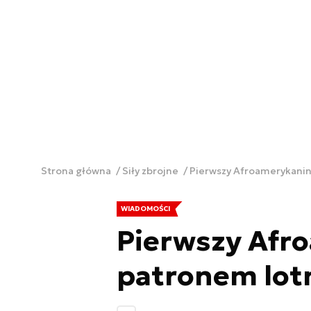
Strona główna
Siły zbrojne
Pierwszy Afroamerykani
WIADOMOŚCI
Pierwszy Afr
patronem lot