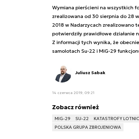
Wymiana pierścieni na wszystkich f
zrealizowana od 30 sierpnia do 28 w
2018 w Nadarzycach zrealizowano t
potwierdziły prawidłowe działani
Z informacji tych wynika, że obecn
samolotach Su-22 i MiG-29 funkcjon
Juliusz Sabak
14 czerwca 2019, 09:21
Zobacz również
MIG-29
SU-22
KATASTROFY LOTNI
POLSKA GRUPA ZBROJENIOWA