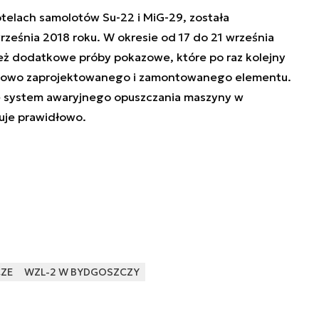
otelach samolotów Su-22 i MiG-29, została
rześnia 2018 roku. W okresie od 17 do 21 września
eż dodatkowe próby pokazowe, które po raz kolejny
e nowo zaprojektowanego i zamontowanego elementu.
ie system awaryjnego opuszczania maszyny w
uje prawidłowo.
CZE
WZL-2 W BYDGOSZCZY