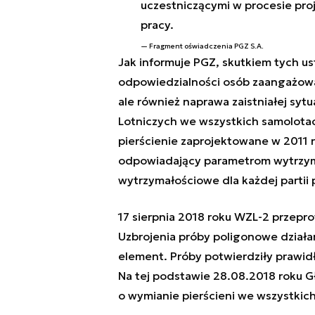
uczestniczącymi w procesie pro
pracy.
Fragment oświadczenia PGZ S.A.
Jak informuje PGZ, skutkiem tych us
odpowiedzialności osób zaangażowa
ale również naprawa zaistniałej syt
Lotniczych we wszystkich samolot
pierścienie zaprojektowane w 2011 
odpowiadający parametrom wytrzym
wytrzymałościowe dla każdej partii 
17 sierpnia 2018 roku WZL-2 przep
Uzbrojenia próby poligonowe dzia
element. Próby potwierdziły prawid
Na tej podstawie 28.08.2018 roku G
o wymianie pierścieni we wszystki