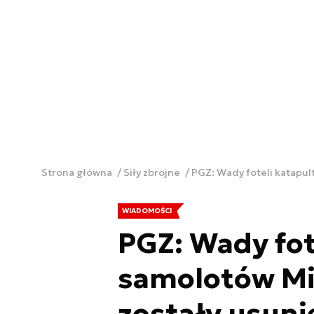
Strona główna
Siły zbrojne
PGZ: Wady foteli katapu
WIADOMOŚCI
PGZ: Wady fo
samolotów Mi
zostały usuni