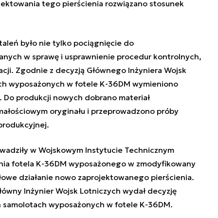
jektowania tego pierścienia rozwiązano stosunek
taleń było nie tylko pociągnięcie do
nych w sprawę i usprawnienie procedur kontrolnych,
uacji. Zgodnie z decyzją Głównego Inżyniera Wojsk
ach wyposażonych w fotele K-36DM wymieniono
r. Do produkcji nowych dobrano materiał
ałościowym oryginału i przeprowadzono próby
produkcyjnej.
rowadziły w Wojskowym Instytucie Technicznym
łania fotela K-36DM wyposażonego w zmodyfikowany
łowe działanie nowo zaprojektowanego pierścienia.
łówny Inżynier Wojsk Lotniczych wydał decyzję
ch samolotach wyposażonych w fotele K-36DM.