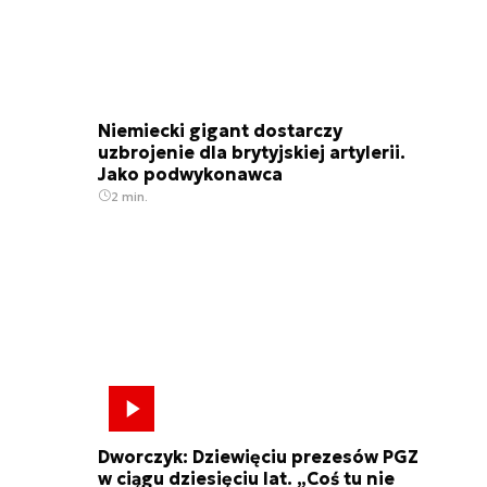
Niemiecki gigant dostarczy
uzbrojenie dla brytyjskiej artylerii.
Jako podwykonawca
2 min.
Dworczyk: Dziewięciu prezesów PGZ
w ciągu dziesięciu lat. „Coś tu nie