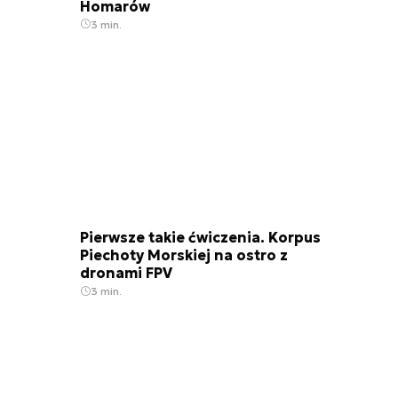
Homarów
3 min.
Pierwsze takie ćwiczenia. Korpus
Piechoty Morskiej na ostro z
dronami FPV
3 min.