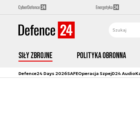
Siły zbrojne
Polityka obronna
Defence24 Days 2026
SAFE
Operacja Szpej
D24 Audio
K