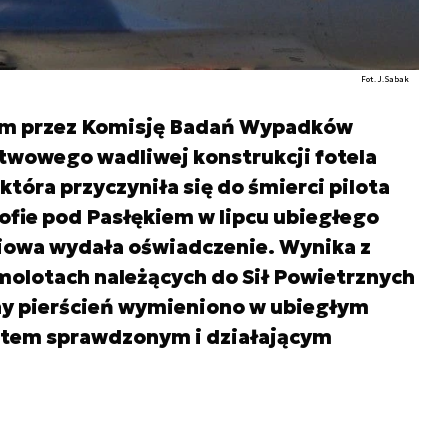
Fot. J.Sabak
em przez Komisję Badań Wypadków
twowego wadliwej konstrukcji fotela
óra przyczyniła się do śmierci pilota
ofie pod Pasłękiem w lipcu ubiegłego
niowa wydała oświadczenie. Wynika z
molotach należących do Sił Powietrznych
y pierścień wymieniono w ubiegłym
ntem sprawdzonym i działającym