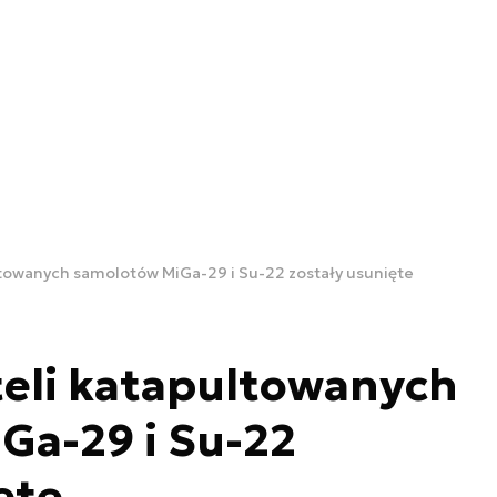
ltowanych samolotów MiGa-29 i Su-22 zostały usunięte
teli katapultowanych
Ga-29 i Su-22
ęte