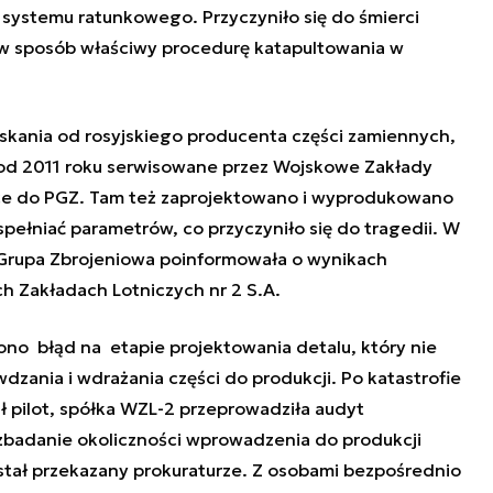
 systemu ratunkowego. Przyczyniło się do śmierci
 w sposób właściwy procedurę katapultowania w
skania od rosyjskiego producenta części zamiennych,
od 2011 roku serwisowane przez Wojskowe Zakłady
ące do PGZ. Tam też zaprojektowano i wyprodukowano
 spełniać parametrów, co przyczyniło się do tragedii.
W
a Grupa Zbrojeniowa poinformowała o wynikach
 Zakładach Lotniczych nr 2 S.A.
iono błąd na etapie projektowania detalu, który nie
dzania i wdrażania części do produkcji. Po katastrofie
ł pilot, spółka WZL-2 przeprowadziła audyt
 zbadanie okoliczności wprowadzenia do produkcji
został przekazany prokuraturze. Z osobami bezpośrednio