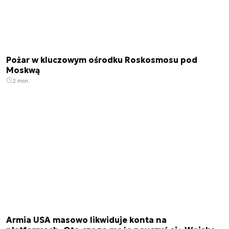
Pożar w kluczowym ośrodku Roskosmosu pod
Moskwą
2 min.
Armia USA masowo likwiduje konta na