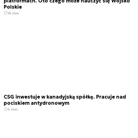
platformach. Oto czego może nauczyć się Wojsko
Polskie
16 min.
CSG inwestuje w kanadyjską spółkę. Pracuje nad
pociskiem antydronowym
4 min.