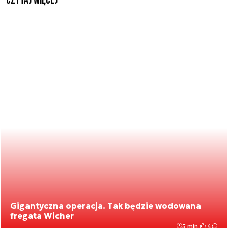
czytaj więcej
Gigantyczna operacja. Tak będzie wodowana
fregata Wicher
5 min.
4