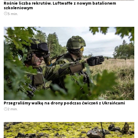
Rośnie liczba rekrutów. Luftwaffe z nowym batalionem
szkoleniowym
3 min.
Przegraliśmy walkę na drony podczas ćwiczeń z Ukraińcami
2 min.