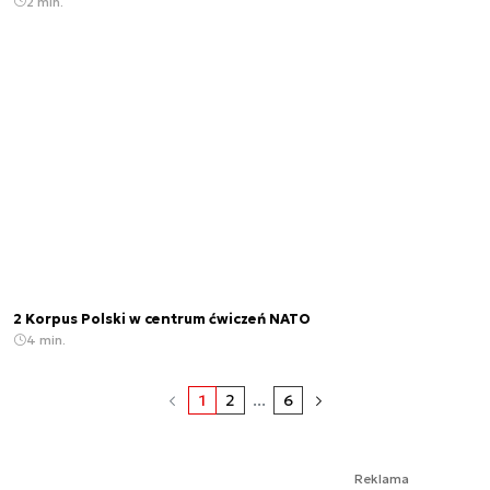
2 min.
2 Korpus Polski w centrum ćwiczeń NATO
4 min.
1
2
...
6
Reklama