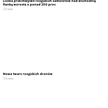
Liczba przechwyceń rosyjskich samolotów nad wschodnią
flanką wzrosła o ponad 250 proc
1 min.
Nowa twarz rosyjskich dronów
2 min.