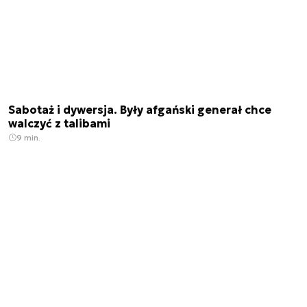
Sabotaż i dywersja. Były afgański generał chce
walczyć z talibami
9 min.