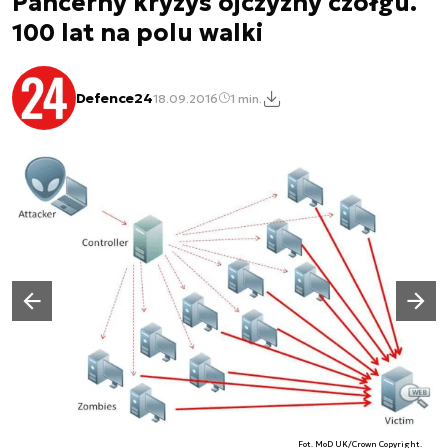
Pancerny kryzys ojczyzny czołgu.
100 lat na polu walki
Defence24
18.09.2016
1 min.
Następny slajd
Poprzedni slajd
Fot. MoD UK/Crown Copyright.