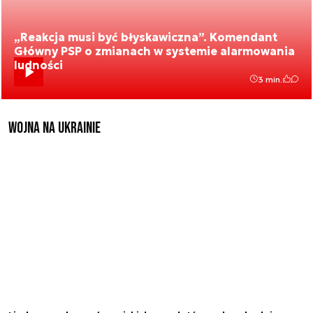
„Reakcja musi być błyskawiczna”. Komendant
Główny PSP o zmianach w systemie alarmowania
ludności
3 min.
Wojna na Ukrainie