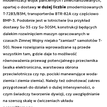
modernizacji wojsk pancernych i zmechanizowanych,
opartej o dostawy
w dużej liczbie
zmodernizowanych
T-72B3/B3M, transporterów BTR-82A czy częściowo
BMP-3. Podobnie jest w lotnictwie (na przykład
dostawy Su-35 czy Su-30SM, konstrukcji będących
dalekim rozwinięciem maszyn opracowanych w
czasach Zimnej Wojny niejako "zamiast" samolotów T-
50). Nowe rozwiązania wprowadzane są przede
wszystkim tam, gdzie daje to możliwość
równoważenia przewag potencjalnego przeciwnika
(walka elektroniczna, warstwowa obrona
przeciwlotnicza czy np. pociski manewrujące woda-
ziemia i ziemia-ziemia). Należy też odnotować zakres
przygotowań do działań o dużej intensywności, o
czym świadczy tworzenie dywizji, czy uwzględnianie
na szerszą skalę w ćwiczeniach układu