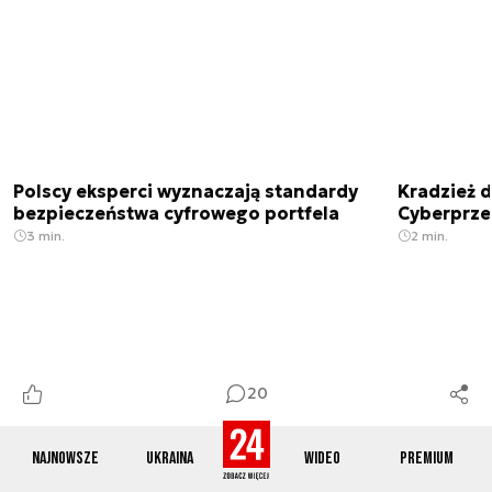
Polscy eksperci wyznaczają standardy
Kradzież 
bezpieczeństwa cyfrowego portfela
Cyberprze
3 min.
2 min.
20
Najnowsze
Ukraina
Wideo
Premium