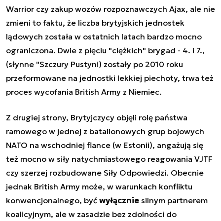
Warrior czy zakup wozów rozpoznawczych Ajax, ale nie
zmieni to faktu, że liczba brytyjskich jednostek
lądowych została w ostatnich latach bardzo mocno
ograniczona. Dwie z pięciu "ciężkich" brygad - 4. i 7.,
(słynne "Szczury Pustyni) zostały po 2010 roku
przeformowane na jednostki lekkiej piechoty, trwa też
proces wycofania British Army z Niemiec.
Z drugiej strony, Brytyjczycy objęli rolę państwa
ramowego w jednej z batalionowych grup bojowych
NATO na wschodniej flance (w Estonii), angażują się
też mocno w siły natychmiastowego reagowania VJTF
czy szerzej rozbudowane Siły Odpowiedzi. Obecnie
jednak British Army może, w warunkach konfliktu
konwencjonalnego, być
wyłącznie
silnym partnerem
koalicyjnym, ale w zasadzie bez zdolności do