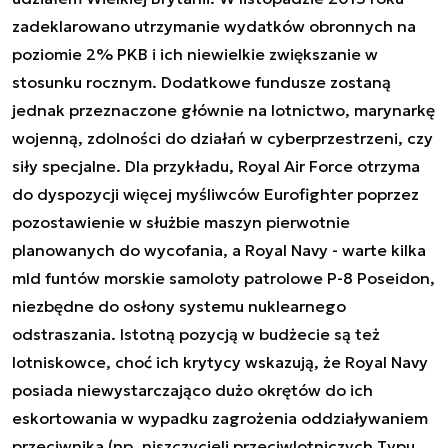
zadeklarowano utrzymanie wydatków obronnych na
poziomie 2% PKB i ich niewielkie zwiększanie w
stosunku rocznym. Dodatkowe fundusze zostaną
jednak przeznaczone głównie na lotnictwo, marynarkę
wojenną, zdolności do działań w cyberprzestrzeni, czy
siły specjalne. Dla przykładu, Royal Air Force otrzyma
do dyspozycji więcej myśliwców Eurofighter poprzez
pozostawienie w służbie maszyn pierwotnie
planowanych do wycofania, a Royal Navy - warte kilka
mld funtów morskie samoloty patrolowe P-8 Poseidon,
niezbędne do osłony systemu nuklearnego
odstraszania. Istotną pozycją w budżecie są też
lotniskowce, choć ich krytycy wskazują, że Royal Navy
posiada niewystarczająco dużo okrętów do ich
eskortowania w wypadku zagrożenia oddziaływaniem
przeciwnika (np. niszczycieli przeciwlotniczych Typu