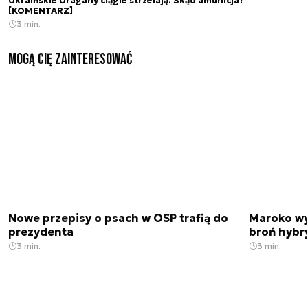
Ukraińskie Uragany ciągle strzelają. Skąd amunicja?
[KOMENTARZ]
3 min.
Mogą Cię zainteresować
Nowe przepisy o psach w OSP trafią do
Maroko wy
prezydenta
broń hybr
3 min.
3 min.