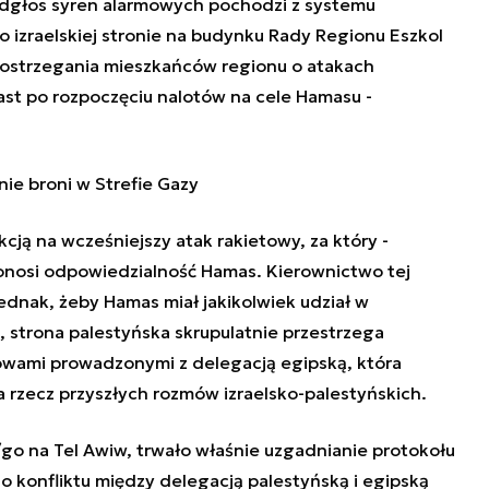
odgłos syren alarmowych pochodzi z systemu
zraelskiej stronie na budynku Rady Regionu Eszkol
ostrzegania mieszkańców regionu o atakach
ast po rozpoczęciu nalotów na cele Hamasu -
ie broni w Strefie Gazy
kcją na wcześniejszy atak rakietowy, za który -
onosi odpowiedzialność Hamas. Kierownictwo tej
ednak, żeby Hamas miał jakikolwiek udział w
, strona palestyńska skrupulatnie przestrzega
owami prowadzonymi z delegacją egipską, która
a rzecz przyszłych rozmów izraelsko-palestyńskich.
go na Tel Awiw, trwało właśnie uzgadnianie protokołu
o konfliktu między delegacją palestyńską i egipską