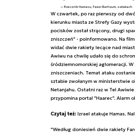
Rzecznik Hamasu, Fawzi Barhoum, o atakach
W czwartek, po raz pierwszy od dwóc
kierunku miasta ze Strefy Gazy wyst
pocisków został strącony, drugi spad
zniszczeń" - poinformowano. Na fi
widać dwie rakiety lecące nad mia
Awiwu na chwilę udało się do schro
śródziemnomorskiej aglomeracji. W a
zniszczeniach. Temat ataku zostan
sztabie zwołanym w ministerstwie o
Netanjahu. Ostatni raz w Tel Awiwi
przypomina portal "Haarec". Alarm ok
Czytaj też:
Izrael atakuje Hamas. Na
"Według doniesień dwie rakiety Fardż