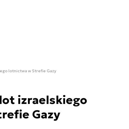
ego lotnictwa w Strefie Gazy
ot izraelskiego
trefie Gazy