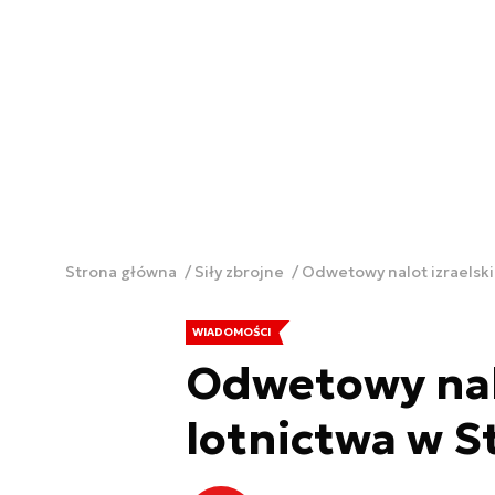
Strona główna
Siły zbrojne
Odwetowy nalot izraelski
WIADOMOŚCI
Odwetowy nal
lotnictwa w S