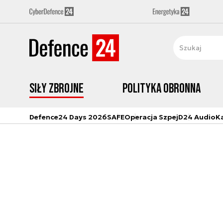
Siły zbrojne
Polityka obronna
Defence24 Days 2026
SAFE
Operacja Szpej
D24 Audio
K