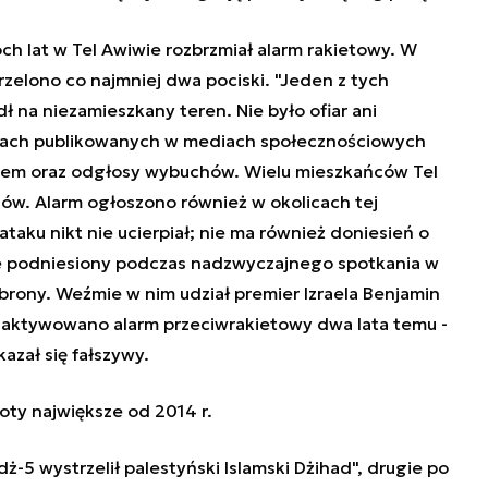
h lat w Tel Awiwie rozbrzmiał alarm rakietowy. W
rzelono co najmniej dwa pociski. "Jeden z tych
ł na niezamieszkany teren. Nie było ofiar ani
lmach publikowanych w mediach społecznościowych
stem oraz odgłosy wybuchów. Wielu mieszkańców Tel
nów. Alarm ogłoszono również w okolicach tej
taku nikt nie ucierpiał; nie ma również doniesień o
ie podniesiony podczas nadzwyczajnego spotkania w
brony. Weźmie w nim udział premier Izraela Benjamin
e aktywowano alarm przeciwrakietowy dwa lata temu -
azał się fałszywy.
loty największe od 2014 r.
-5 wystrzelił palestyński Islamski Dżihad", drugie po