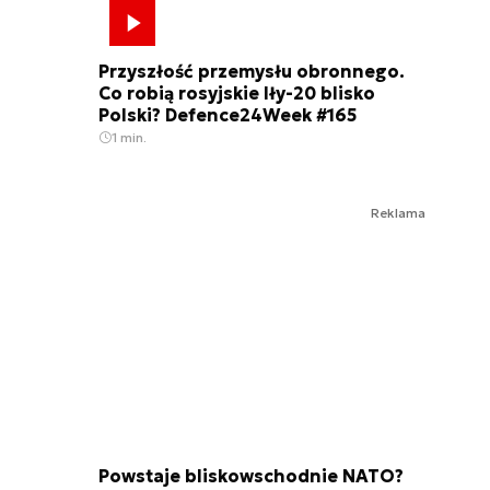
Przyszłość przemysłu obronnego.
Co robią rosyjskie Iły-20 blisko
Polski? Defence24Week #165
1 min.
Reklama
Powstaje bliskowschodnie NATO?