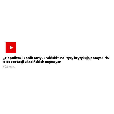
„Populizm i konik antyukraiński” Politycy krytykują pomysł PiS
o deportacji ukraińskich mężczyzn
3 min.