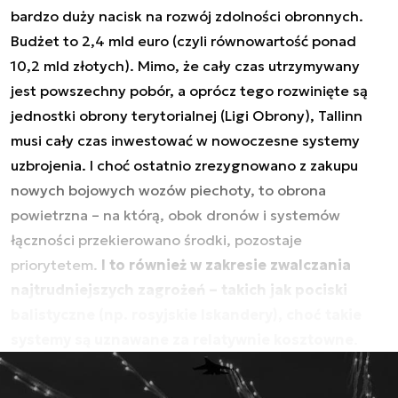
bardzo duży nacisk na rozwój zdolności obronnych.
Budżet to 2,4 mld euro (czyli równowartość ponad
10,2 mld złotych). Mimo, że cały czas utrzymywany
jest powszechny pobór, a oprócz tego rozwinięte są
jednostki obrony terytorialnej (Ligi Obrony), Tallinn
musi cały czas inwestować w nowoczesne systemy
uzbrojenia. I choć ostatnio zrezygnowano z zakupu
nowych bojowych wozów piechoty, to obrona
powietrzna – na którą, obok dronów i systemów
łączności przekierowano środki, pozostaje
priorytetem.
I to również w zakresie zwalczania
najtrudniejszych zagrożeń – takich jak pociski
balistyczne (np. rosyjskie Iskandery), choć takie
systemy są uznawane za relatywnie kosztowne
.