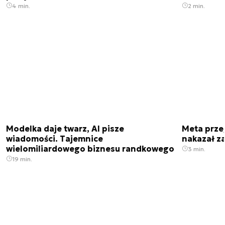
4 min.
2 min.
Modelka daje twarz, AI pisze
Meta prze
wiadomości. Tajemnice
nakazał z
wielomiliardowego biznesu randkowego
3 min.
19 min.