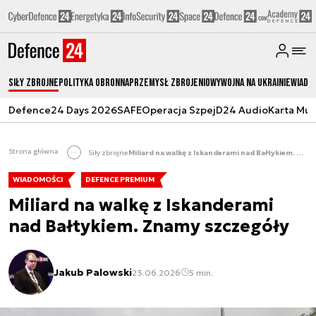
Siły zbrojne
Polityka obronna
Przemysł Zbrojeniowy
Wojna na Ukrainie
Wiado
Defence24 Days 2026
SAFE
Operacja Szpej
D24 Audio
Karta Mu
Strona główna
Siły zbrojne
Miliard na walkę z Iskanderami nad Bałtykiem. Znamy szczegóły
WIADOMOŚCI
DEFENCE PREMIUM
Miliard na walkę z Iskanderami
nad Bałtykiem. Znamy szczegóły
Jakub Palowski
23.06.2026
5 min.