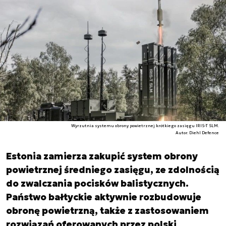
Wyrzutnia systemu obrony powietrznej krótkiego zasięgu IRIS-T SLM.
Autor. Diehl Defence
Estonia zamierza zakupić system obrony
powietrznej średniego zasięgu, ze zdolnością
do zwalczania pocisków balistycznych.
Państwo bałtyckie aktywnie rozbudowuje
obronę powietrzną, także z zastosowaniem
rozwiązań oferowanych przez polski