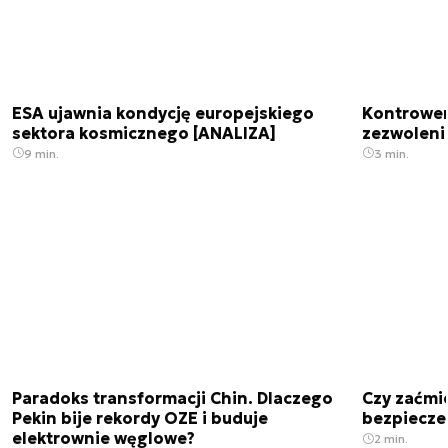
ESA ujawnia kondycję europejskiego
Kontrowers
sektora kosmicznego [ANALIZA]
zezwoleni
9 min.
3 min.
Paradoks transformacji Chin. Dlaczego
Czy zaćmi
Pekin bije rekordy OZE i buduje
bezpiecze
elektrownie węglowe?
2 min.