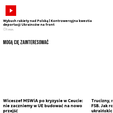
Wybuch rakiety nad Polską | Kontrowersyjna kwestia
deportacji Ukrainców na front
1 min.
Mogą Cię zainteresować
Wiceszef MSWiA po kryzysie w Ceucie:
Trucizny, 
nie zaczniemy w UE budować na nowo
FSB. Jak r
przejść
ukraiński