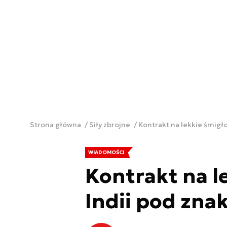
Strona główna
Siły zbrojne
Kontrakt na lekkie śmigł
WIADOMOŚCI
Kontrakt na l
Indii pod zna