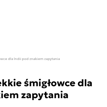
owce dla Indii pod znakiem zapytania
ekkie śmigłowce dla
kiem zapytania