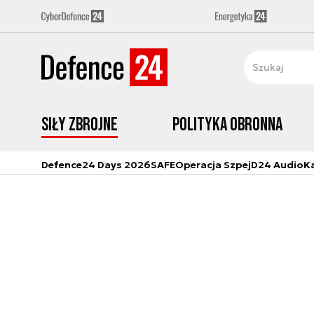
Siły zbrojne
Polityka obronna
Defence24 Days 2026
SAFE
Operacja Szpej
D24 Audio
K