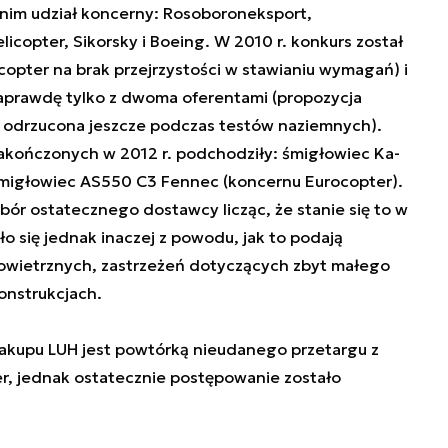
nim udział koncerny: Rosoboroneksport,
icopter, Sikorsky i Boeing. W 2010 r. konkurs został
copter na brak przejrzystości w stawianiu wymagań) i
 naprawdę tylko z dwoma oferentami (propozycja
 odrzucona jeszcze podczas testów naziemnych).
akończonych w 2012 r. podchodziły: śmigłowiec Ka-
 śmigłowiec AS550 C3 Fennec (koncernu Eurocopter).
ybór ostatecznego dostawcy licząc, że stanie się to w
o się jednak inaczej z powodu, jak to podają
ł powietrznych, zastrzeżeń dotyczących zbyt małego
onstrukcjach.
akupu LUH jest powtórką nieudanego przetargu z
r, jednak ostatecznie postępowanie zostało