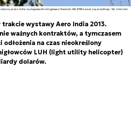
zukania przez Indie następców dla śmigłowca Cheetah (SA-315B Lama) się przedłuży - fot. Internet
 trakcie wystawy Aero India 2013.
anie ważnych kontraktów, a tymczasem
i odłożenia na czas nieokreślony
głowców LUH (light utility helicopter)
iardy dolarów.