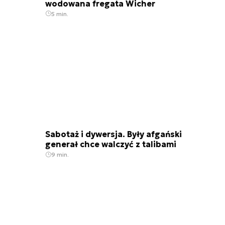
wodowana fregata Wicher
5 min.
Sabotaż i dywersja. Były afgański
generał chce walczyć z talibami
9 min.