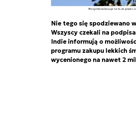
Wszystko wskazuje na to, że proces s
Nie tego się spodziewano w
Wszyscy czekali na podpis
Indie informują o możliwośc
programu zakupu lekkich śmi
wycenionego na nawet 2 mil