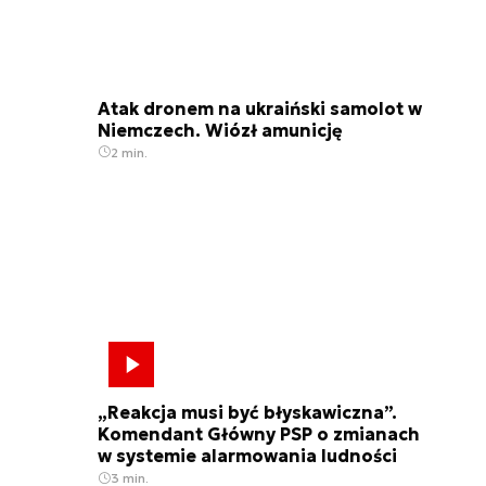
Atak dronem na ukraiński samolot w
Niemczech. Wiózł amunicję
2 min.
„Reakcja musi być błyskawiczna”.
Komendant Główny PSP o zmianach
w systemie alarmowania ludności
3 min.