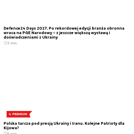
Defence24 Days 2027. Po rekordowej edycji branża obronna
wraca na PGE Narodowy – z jeszcze większą wystawą i
doświadczeniami z Ukrainy
3 min.
PREMIUM
Polska tarcza pod presją Ukrainy i Iranu. Kolejne Patrioty dla
Kijowa?
6 min.