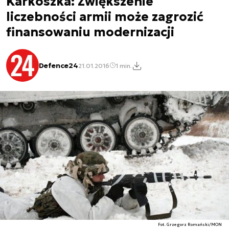
Karkoszka: Zwiększenie
liczebności armii może zagrozić
finansowaniu modernizacji
Defence24
21.01.2016
1 min.
Fot. Grzegorz Romański/MON