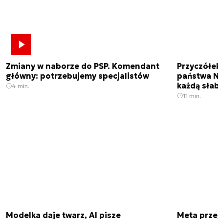
Zmiany w naborze do PSP. Komendant
Przyczółe
główny: potrzebujemy specjalistów
państwa N
każdą sła
4 min.
11 min.
Modelka daje twarz, AI pisze
Meta prze