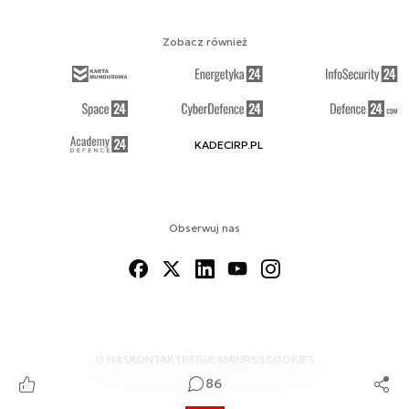
Zobacz również
KADECIRP.PL
Obserwuj nas
O NAS
KONTAKT
REGULAMIN
RSS
COOKIES
86