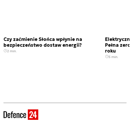
Czy zaćmienie Słońca wpłynie na
Elektrycz
bezpieczeństwo dostaw energii?
Pełna zer
roku
2 min.
5 min.