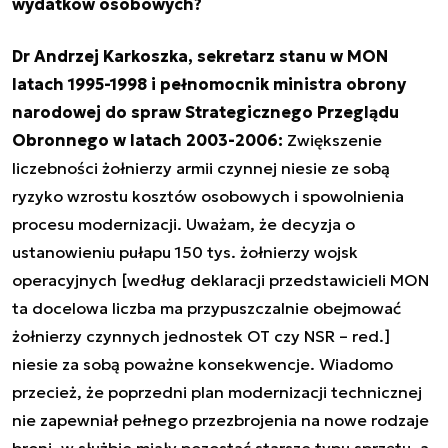
wydatków osobowych?
Dr Andrzej Karkoszka, sekretarz stanu w MON
latach 1995-1998 i pełnomocnik ministra obrony
narodowej do spraw Strategicznego Przeglądu
Obronnego w latach 2003-2006:
Zwiększenie
liczebności żołnierzy armii czynnej niesie ze sobą
ryzyko wzrostu kosztów osobowych i spowolnienia
procesu modernizacji. Uważam, że decyzja o
ustanowieniu pułapu 150 tys. żołnierzy wojsk
operacyjnych [według deklaracji przedstawicieli MON
ta docelowa liczba ma przypuszczalnie obejmować
żołnierzy czynnych jednostek OT czy NSR – red.]
niesie za sobą poważne konsekwencje. Wiadomo
przecież, że poprzedni plan modernizacji technicznej
nie zapewniał pełnego przezbrojenia na nowe rodzaje
broni, w służbie miały pozostać starsze typu sprzętu, a