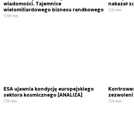
wiadomości. Tajemnice
nakazał z
wielomiliardowego biznesu randkowego
3 min.
19 min.
ESA ujawnia kondycję europejskiego
Kontrowers
sektora kosmicznego [ANALIZA]
zezwoleni
9 min.
3 min.