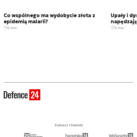
Co wspólnego ma wydobycie złota z
Upały i dy
epidemią malarii?
napędzają
5 min.
3 min.
Zobacz również