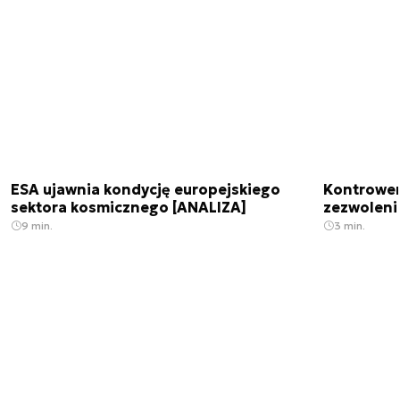
ESA ujawnia kondycję europejskiego
Kontrowers
sektora kosmicznego [ANALIZA]
zezwoleni
9 min.
3 min.