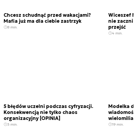
Chcesz schudnąć przed wakacjami?
Wiceszef 
Mafia już ma dla ciebie zastrzyk
nie zaczn
przejść
8 min.
4 min.
5 błędów uczelni podczas cyfryzacji.
Modelka da
Konsekwencją nie tylko chaos
wiadomośc
organizacyjny [OPINIA]
wielomili
3 min.
19 min.