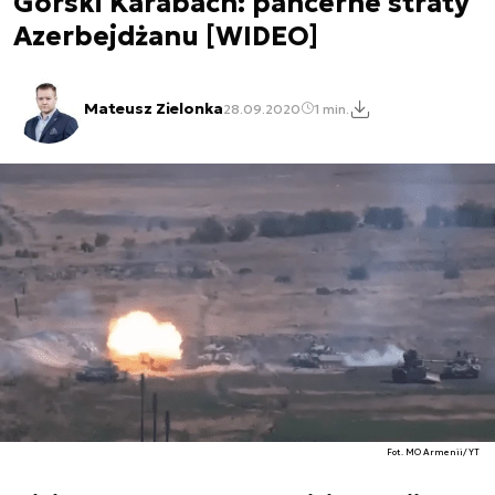
Górski Karabach: pancerne straty
Azerbejdżanu [WIDEO]
Mateusz Zielonka
28.09.2020
1 min.
Fot. MO Armenii/YT