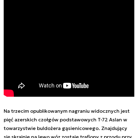
Na trzecim opublikowanym nagraniu widocznych jest
pięć azerskich czołgów podstawowych T-72 Aslan w
towarzystwie buldożera gąsienicowego. Znajdujący
się skrajnie na lewo wóz zostaje trafiony z przodu przy