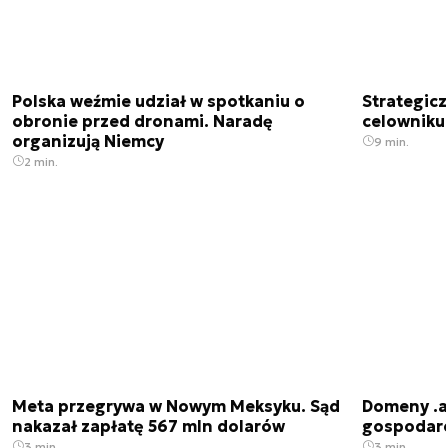
Polska weźmie udział w spotkaniu o
Strategic
obronie przed dronami. Naradę
celowniku 
organizują Niemcy
9 min.
2 min.
Meta przegrywa w Nowym Meksyku. Sąd
Domeny .ai
nakazał zapłatę 567 mln dolarów
gospodarek
3 min.
3 min.