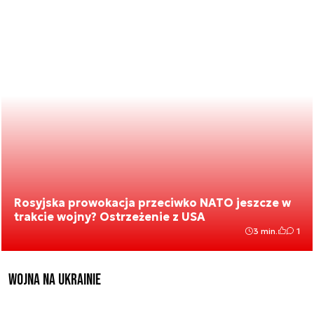
Rosyjska prowokacja przeciwko NATO jeszcze w
trakcie wojny? Ostrzeżenie z USA
3 min.
1
Wojna na Ukrainie