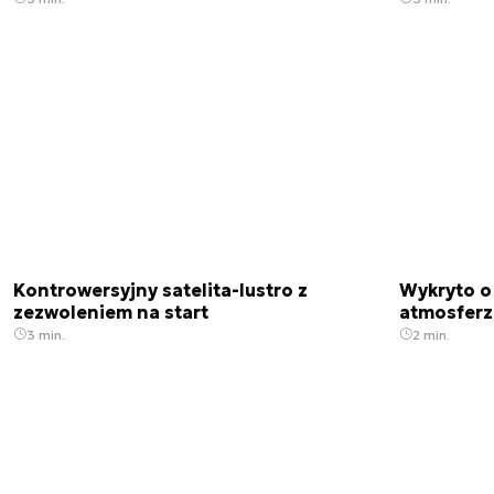
Kontrowersyjny satelita-lustro z
Wykryto o
zezwoleniem na start
atmosfer
3 min.
2 min.