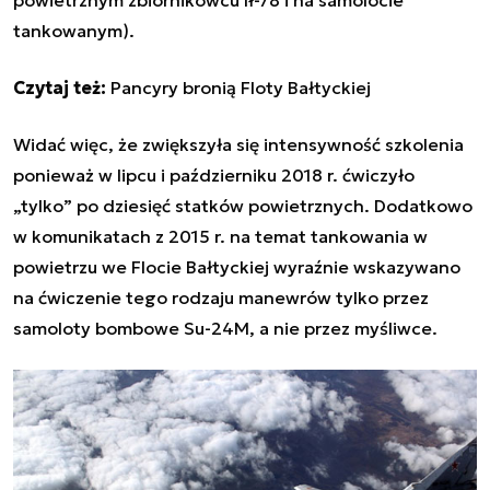
powietrznym zbiornikowcu Ił-78 i na samolocie
tankowanym)
.
Czytaj też:
Pancyry bronią Floty Bałtyckiej
Widać więc, że zwiększyła się intensywność szkolenia
ponieważ w lipcu i październiku 2018 r. ćwiczyło
„tylko” po dziesięć statków powietrznych. Dodatkowo
w komunikatach z 2015 r. na temat tankowania w
powietrzu we Flocie Bałtyckiej wyraźnie wskazywano
na ćwiczenie tego rodzaju manewrów tylko przez
samoloty bombowe Su-24M, a nie przez myśliwce.