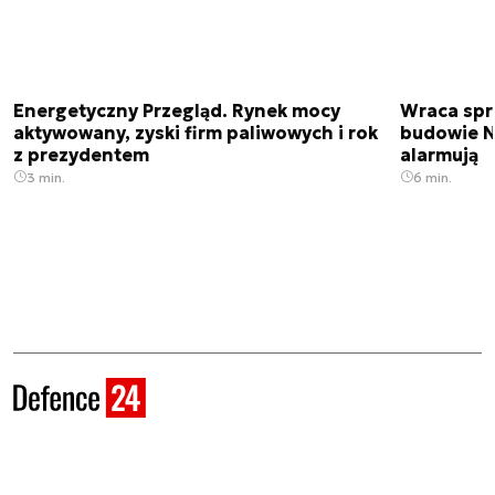
Energetyczny Przegląd. Rynek mocy
Wraca spr
aktywowany, zyski firm paliwowych i rok
budowie N
z prezydentem
alarmują
3 min.
6 min.