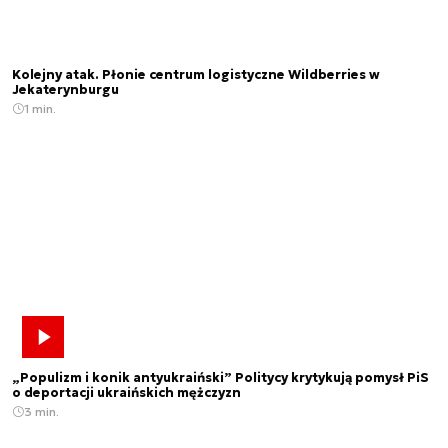
Kolejny atak. Płonie centrum logistyczne Wildberries w
Jekaterynburgu
1 min.
„Populizm i konik antyukraiński” Politycy krytykują pomysł PiS
o deportacji ukraińskich mężczyzn
3 min.