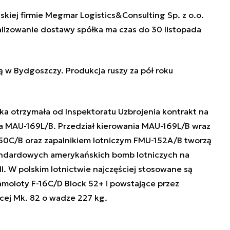
lskiej firmie Megmar
Logistics&Consulting Sp. z o.o.
ealizowanie dostawy spółka ma czas do
30 listopada
 w Bydgoszczy. Produkcja ruszy za pół roku
ka otrzymała od Inspektoratu Uzbrojenia kontrakt
na
­nia MAU-169L/B. Przedział kierowania MAU-169L/B wraz
50C/B oraz zapalnikiem lotniczym FMU-152A/B tworzą
andardowych amerykańskich bomb lotniczych na
. W polskim lotnictwie najczęściej stosowane są
moloty F-16C/D Block 52+ i powstające przez
ej Mk. 82 o wadze 227 kg.