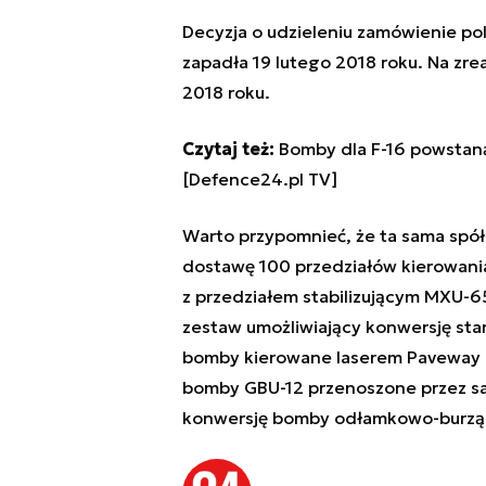
Decyzja o udzieleniu zamówienie po
zapadła 19 lutego 2018 roku. Na zr
2018 roku.
Czytaj też:
Bomby dla F-16 powstaną
[Defence24.pl TV]
Warto przypomnieć, że ta sama spół
dostawę 100 prze­dzia­łów kie­ro­wa
z przedziałem stabilizującym MXU-6
zestaw umożliwiający konwersję st
bomby kierowane laserem Paveway II
bomby GBU-12 przenoszone przez sa
konwersję bomby odłamkowo-burząc