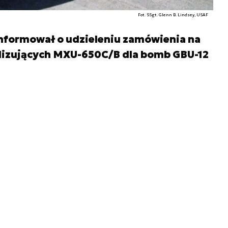
Fot. SSgt. Glenn B. Lindsey, USAF
informował o udzieleniu zamówienia na
lizujących MXU-650C/B dla bomb GBU-12