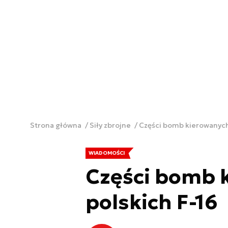
Strona główna
Siły zbrojne
Części bomb kierowanych 
WIADOMOŚCI
Części bomb 
polskich F-16