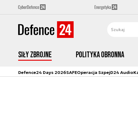
Siły zbrojne
Polityka obronna
Defence24 Days 2026
SAFE
Operacja Szpej
D24 Audio
K