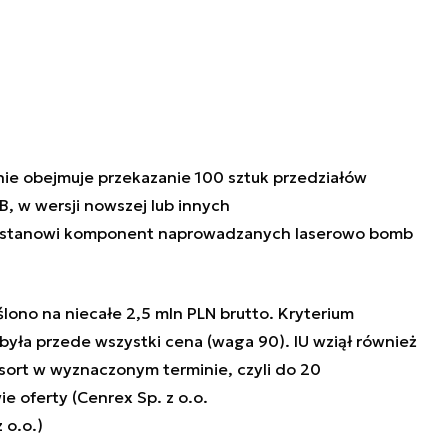
nie obejmuje przekazanie 100 sztuk
przedziałów
B, w wersji nowszej lub innych
 stanowi komponent naprowadzanych laserowo bomb
lono na niecałe 2,5 mln PLN brutto. Kryterium
yła przede wszystki cena (waga 90). IU wziął również
ort w wyznaczonym terminie, czyli do 20
e oferty (
Cenrex Sp. z o.o.
 o.o.)