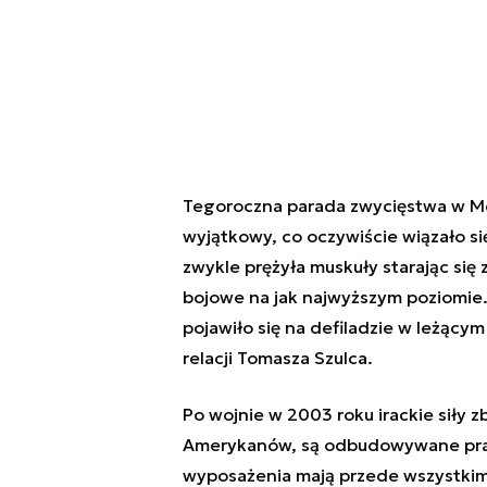
Tegoroczna parada zwycięstwa w Mos
wyjątkowy, co oczywiście wiązało si
zwykle prężyła muskuły starając si
bojowe na jak najwyższym poziomie. 
pojawiło się na defiladzie w leżący
relacji Tomasza Szulca.
Po wojnie w 2003 roku irackie siły zb
Amerykanów, są odbudowywane prak
wyposażenia mają przede wszystkim 