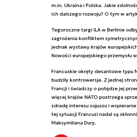
m.in. Ukraina i Polska. Jakie zdolnośc
ich dalszego rozwoju? O tym w artyk
Tegoroczne targi ILA w Berlinie odb
zagrożenia konfliktem symetryczny
jednak wystawy krajów europejskich 
Nowości europejskiego przemysłu wo
Francuskie okręty desantowe typu Mi
budziły kontrowersje. Z jednej str
Francji i świadczy o potędze jej pr
więcej krajów NATO postrzega sprz
zdradę interesu sojuszu i wspierani
tej sytuacji Francuzi nadal są skło
Maksymiliana Dury.