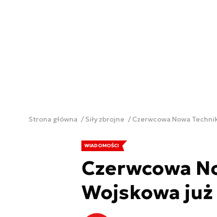
Strona główna
Siły zbrojne
Czerwcowa Nowa Technik
WIADOMOŚCI
Czerwcowa No
Wojskowa już