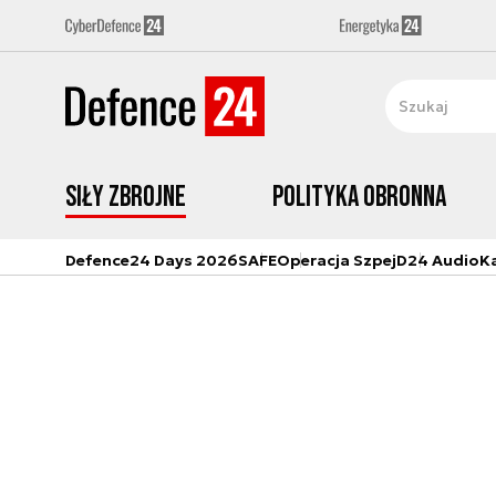
Siły zbrojne
Polityka obronna
Defence24 Days 2026
SAFE
Operacja Szpej
D24 Audio
K