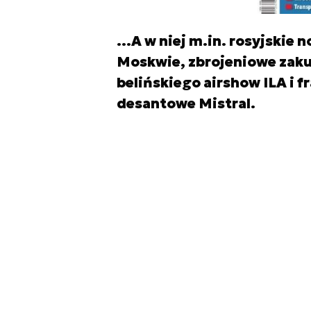
…A w niej m.in. rosyjskie 
Moskwie, zbrojeniowe zakupy
belińskiego airshow ILA i f
desantowe Mistral.