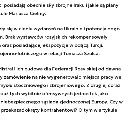
i posiadają obecnie siły zbrojne Iraku i jakie są plany
ule Mariusza Cielmy.
yły się w cieniu wydarzeń na Ukrainie i potencjalnego
m. Brak wystawców rosyjskich rekompensowały
oraz posiadającej ekspozycje wiodącą Turcji.
jenno-lotniczego w relacji Tomasza Szulca.
stral i ich budowa dla Federacji Rosyjskiej od dawna
ony zamówienie na nie wygenerowało miejsca pracy we
zemysłu stoczniowego i zbrojeniowego. Z drugiej coraz
edaż tych wybitnie ofensywnych jednostek jako
e niebezpiecznego sąsiada zjednoczonej Europy. Czy w
nni przekazać okręty kontrahentowi? O tym w artykule