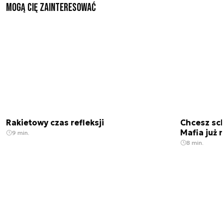
Mogą Cię zainteresować
Rakietowy czas refleksji
Chcesz sc
Mafia już 
9 min.
8 min.