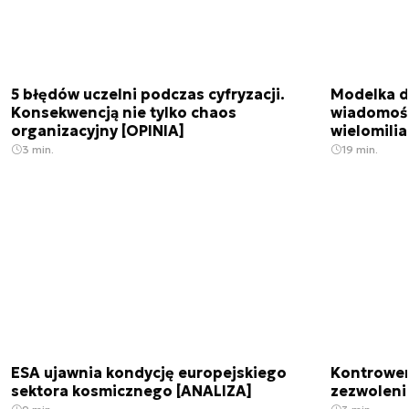
5 błędów uczelni podczas cyfryzacji.
Modelka da
Konsekwencją nie tylko chaos
wiadomośc
organizacyjny [OPINIA]
wielomili
3 min.
19 min.
ESA ujawnia kondycję europejskiego
Kontrowers
sektora kosmicznego [ANALIZA]
zezwoleni