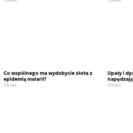
9 min.
3 min.
Co wspólnego ma wydobycie złota z
Upały i dy
epidemią malarii?
napędzają
5 min.
3 min.