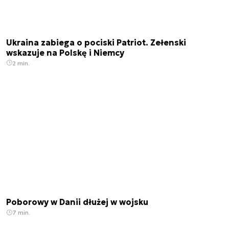
Ukraina zabiega o pociski Patriot. Zełenski
wskazuje na Polskę i Niemcy
2 min.
Poborowy w Danii dłużej w wojsku
7 min.