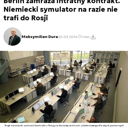
Berlin zamraża intratny kontrakt.
Niemiecki symulator na razie nie
trafi do Rosji
Maksymilian Dura
20.03.2014
1 min.
Rząd niemiecki zamroził kontrakt z Rosją na dostawę centrum szkoleniowego dla wojsk pancernych