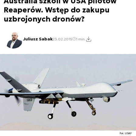
Australia szkoli w USA pilotów
Reaperów. Wstęp do zakupu
uzbrojonych dronów?
Juliusz Sabak
23.02.2015
1 min.
Fot. USAF