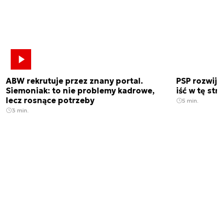
ABW rekrutuje przez znany portal.
PSP rozwi
Siemoniak: to nie problemy kadrowe,
iść w tę s
lecz rosnące potrzeby
5 min.
3 min.