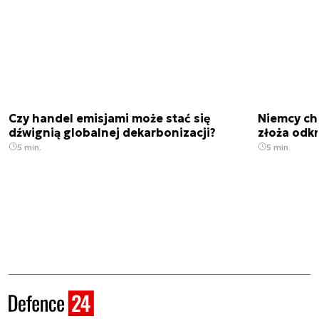
Czy handel emisjami może stać się
Niemcy ch
dźwignią globalnej dekarbonizacji?
złoża odk
5 min.
5 min.