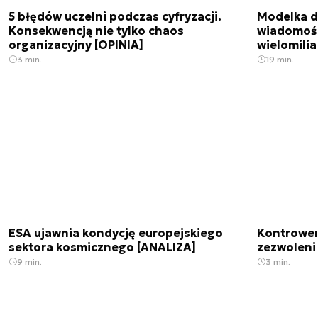
5 błędów uczelni podczas cyfryzacji.
Modelka da
Konsekwencją nie tylko chaos
wiadomośc
organizacyjny [OPINIA]
wielomili
3 min.
19 min.
ESA ujawnia kondycję europejskiego
Kontrowers
sektora kosmicznego [ANALIZA]
zezwoleni
9 min.
3 min.