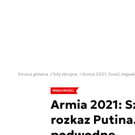
Strona główna
Siły zbrojne
Armia 2021: Sześć stępek
WIADOMOŚCI
Armia 2021: S
rozkaz Putina
podwodne