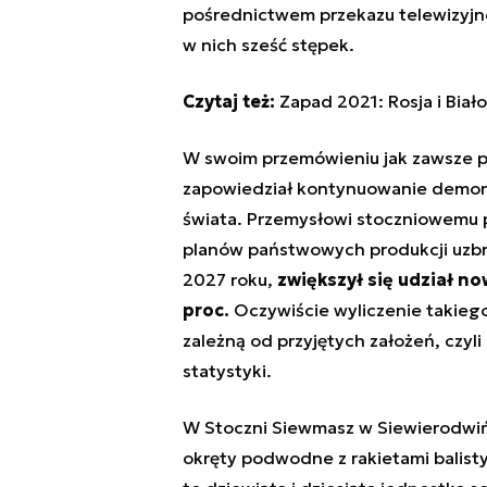
pośrednictwem przekazu telewizyjneg
w nich sześć stępek.
Czytaj też:
Zapad 2021: Rosja i Biał
W swoim przemówieniu jak zawsze po
zapowiedział kontynuowanie demonst
świata. Przemysłowi stoczniowemu 
planów państwowych produkcji uzbroj
2027 roku,
zwiększył się udział 
proc.
Oczywiście wyliczenie takiego
zależną od przyjętych założeń, czyli
statystyki.
W Stoczni Siewmasz w Siewierodwiń
okręty podwodne z rakietami balisty