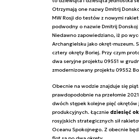
to dziewiąta i dziesiąta jednostka 
Otrzymają one nazwy Dmitrij Donskoj
MW Rosji do testów z nowymi rakiet
podwodny o nazwie Dmitrij Donskoj c
Niedawno zapowiedziano, iż po wyc
Archangielsku jako okręt-muzeum. S
cztery okręty Boriej. Przy czym pro
dwa seryjne projektu 09551 w grudni
zmodernizowany projektu 09552 Bor
Obecnie na wodzie znajduje się piąt
prawdopodobnie na przełomie 2021 
dwóch stępek kolejne pięć okrętów 
produkcyjnych. Łącznie
dziesięć ok
rosyjskich strategicznych sił rakiet
Oceanu Spokojnego. Z obecnie będąc
flot są po dwa okręty.