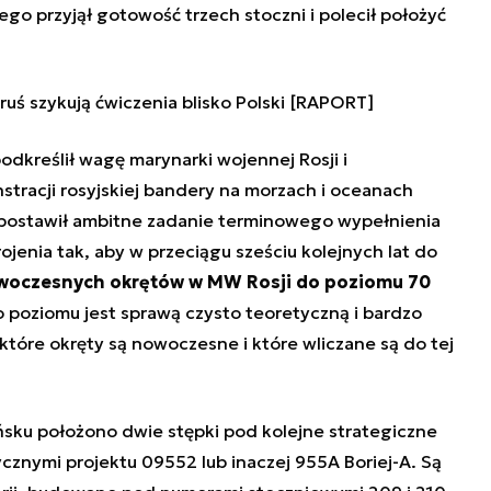
o przyjął gotowość trzech stoczni i polecił położyć
oruś szykują ćwiczenia blisko Polski [RAPORT]
dkreślił wagę marynarki wojennej Rosji i
racji rosyjskiej bandery na morzach i oceanach
postawił ambitne zadanie terminowego wypełnienia
enia tak, aby w przeciągu sześciu kolejnych lat do
nowoczesnych okrętów w MW Rosji do poziomu 70
 poziomu jest sprawą czysto teoretyczną i bardzo
 które okręty są nowoczesne i które wliczane są do tej
sku położono dwie stępki pod kolejne strategiczne
cznymi projektu 09552 lub inaczej 955A Boriej-A. Są