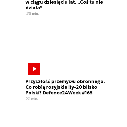
w ciągu dziesięciu lat. „Coś tu nie
działa”
3 min.
Przyszłość przemysłu obronnego.
Co robią rosyjskie Iły-20 blisko
Polski? Defence24Week #165
1 min.