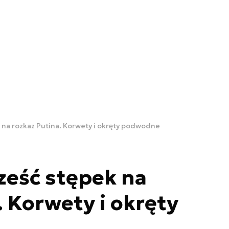
 na rozkaz Putina. Korwety i okręty podwodne
ześć stępek na
. Korwety i okręty