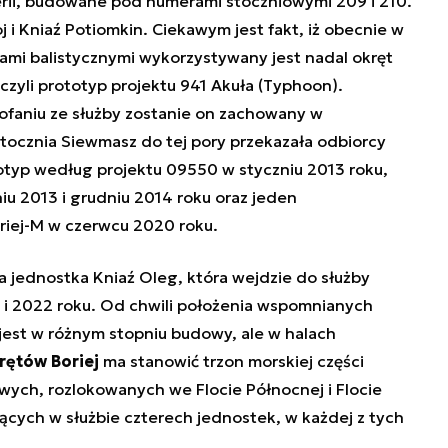
serii, budowane pod numerami stoczniowymi 209 i 210.
 i Kniaź Potiomkin. Ciekawym jest fakt, iż obecnie w
ami balistycznymi wykorzystywany jest nadal okręt
zyli prototyp projektu 941 Akuła (Typhoon).
ofaniu ze służby zostanie on zachowany w
tocznia Siewmasz do tej pory przekazała odbiorcy
totyp według projektu 09550 w styczniu 2013 roku,
u 2013 i grudniu 2014 roku oraz jeden
iej-M w czerwcu 2020 roku.
a jednostka Kniaź Oleg, która wejdzie do służby
i 2022 roku. Od chwili położenia wspomnianych
jest w różnym stopniu budowy, ale w halach
rętów Boriej
ma stanowić trzon morskiej części
owych, rozlokowanych we Flocie Północnej i Flocie
ych w służbie czterech jednostek, w każdej z tych