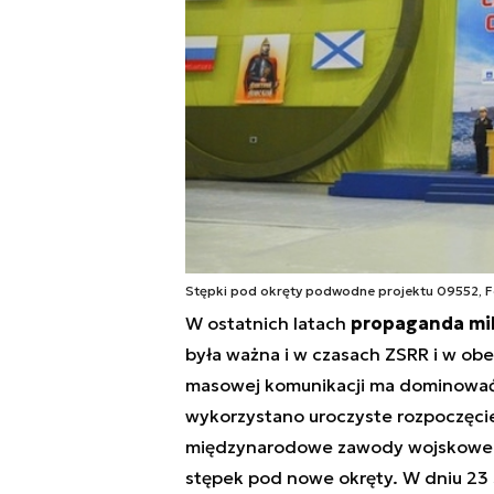
Stępki pod okręty podwodne projektu 09552, F
W ostatnich latach
propaganda mili
była ważna i w czasach ZSRR i w obec
masowej komunikacji ma dominować
wykorzystano uroczyste rozpoczęci
międzynarodowe zawody wojskowe A
stępek pod nowe okręty. W dniu 23 