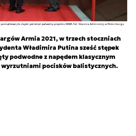
pamiątkowej do stępki pod okręt podwodny projektu 06363, Fot: Stocznia Admiralicji w Petersburgu
 targów Armia 2021, w trzech stoczniach
zydenta Władimira Putina sześć stępek
ręty podwodne z napędem klasycznym
 wyrzutniami pocisków balistycznych.