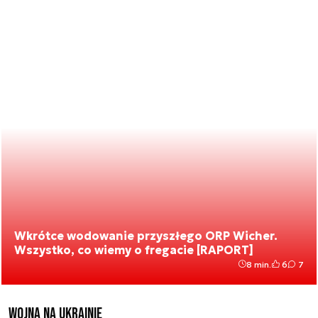
Wkrótce wodowanie przyszłego ORP Wicher.
Wszystko, co wiemy o fregacie [RAPORT]
8 min.
6
7
Wojna na Ukrainie