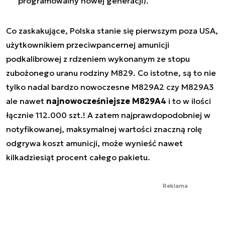
programowalny nowej generacji).
Co zaskakujące, Polska stanie się pierwszym poza USA,
użytkownikiem przeciwpancernej amunicji
podkalibrowej z rdzeniem wykonanym ze stopu
zubożonego uranu rodziny M829. Co istotne, są to nie
tylko nadal bardzo nowoczesne M829A2 czy M829A3
ale nawet
najnowocześniejsze M829A4
i to w ilości
łącznie 112.000 szt.! A zatem najprawdopodobniej w
notyfikowanej, maksymalnej wartości znaczną rolę
odgrywa koszt amunicji, może wynieść nawet
kilkadziesiąt procent całego pakietu.
Reklama