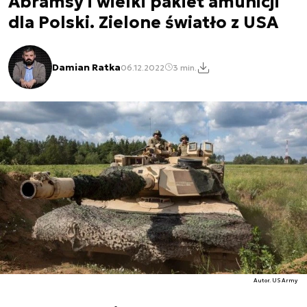
Abramsy i wielki pakiet amunicji
dla Polski. Zielone światło z USA
Damian Ratka
06.12.2022
3 min.
Autor. US Army