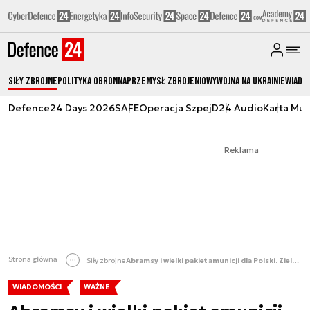
Siły zbrojne
Polityka obronna
Przemysł Zbrojeniowy
Wojna na Ukrainie
Wiado
Defence24 Days 2026
SAFE
Operacja Szpej
D24 Audio
Karta Mu
Reklama
Strona główna
Siły zbrojne
Abramsy i wielki pakiet amunicji dla Polski. Zielone światło z USA
WIADOMOŚCI
WAŻNE