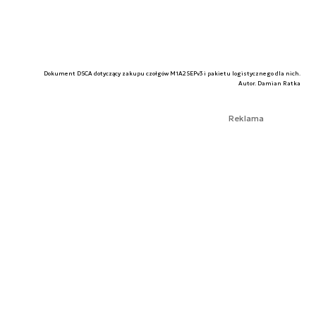
Dokument DSCA dotyczący zakupu czołgów M1A2SEPv3 i pakietu logistycznego dla nich.
Autor. Damian Ratka
Reklama