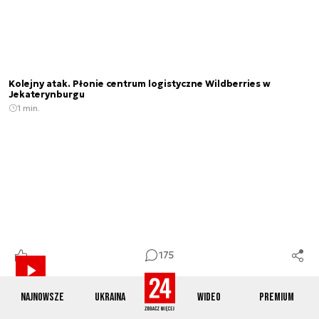
Kolejny atak. Płonie centrum logistyczne Wildberries w
Jekaterynburgu
1 min.
175
Najnowsze
Ukraina
Wideo
Premium
„Populizm i konik antyukraiński” Politycy krytykują pomysł PiS
o deportacji ukraińskich mężczyzn