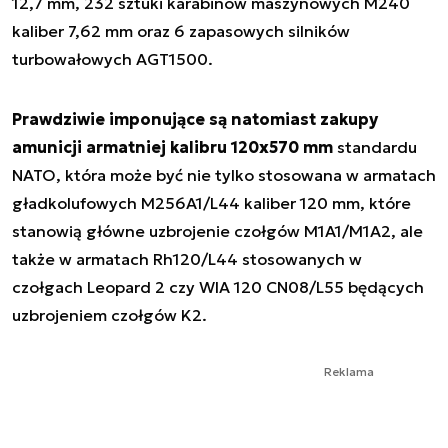
12,7 mm, 232 sztuki karabinów maszynowych M240
kaliber 7,62 mm oraz 6 zapasowych silników
turbowałowych AGT1500.
Prawdziwie imponujące są natomiast zakupy
amunicji armatniej kalibru 120x570 mm
standardu
NATO, która może być nie tylko stosowana w armatach
gładkolufowych M256A1/L44 kaliber 120 mm, które
stanowią główne uzbrojenie czołgów M1A1/M1A2, ale
także w armatach Rh120/L44 stosowanych w
czołgach Leopard 2 czy WIA 120 CN08/L55 będących
uzbrojeniem czołgów K2.
Reklama