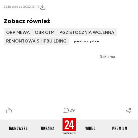
26 listopada 2022, 21:19
Zobacz również
ORP MEWA
OBR CTM
PGZ STOCZNIA WOJENNA
REMONTOWA SHIPBUILDING
pokaż wszystkie
Reklama
29
Najnowsze
Ukraina
Wideo
Premium