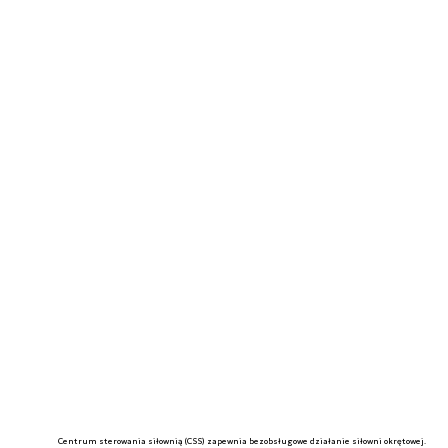
Centrum sterowania siłownią (CSS) zapewnia bezobsługowe działanie siłowni okrętowej.