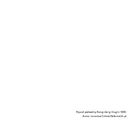
Pojazd podwodny Kongsberg Hugin 1000.
Autor. Jarosław Ciślak/Defence24.pl