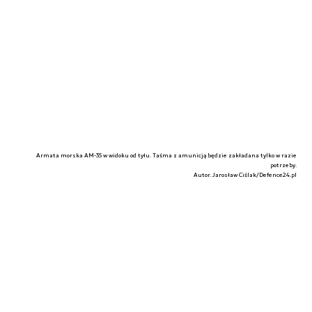
Armata morska AM-35 w widoku od tyłu. Taśma z amunicją będzie zakładana tylko w razie
potrzeby.
Autor. Jarosław Ciślak/Defence24.pl