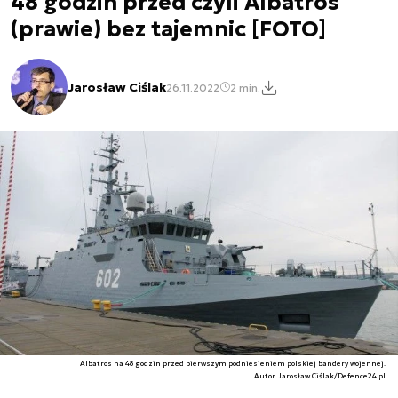
48 godzin przed czyli Albatros
(prawie) bez tajemnic [FOTO]
Jarosław Ciślak
26.11.2022
2 min.
Albatros na 48 godzin przed pierwszym podniesieniem polskiej bandery wojennej.
Autor. Jarosław Ciślak/Defence24.pl