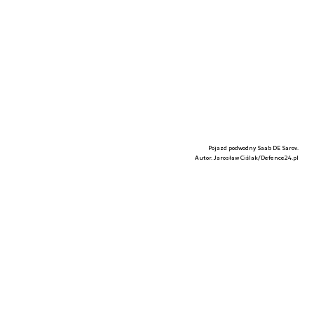
Pojazd podwodny Saab DE Sarov.
Autor. Jarosław Ciślak/Defence24.pl