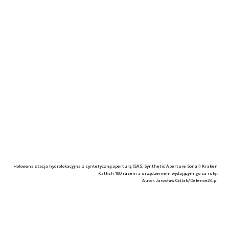
Holowana stacja hydrolokacyjna z syntetyczną aperturą (SAS, Synthetic Aperture Sonar) Kraken
Katfish 180 razem z urządzeniem wydającym go za rufę.
Autor. Jarosław Ciślak/Defence24.pl