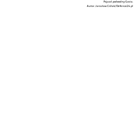
Pojazd podwodny Gavia.
Autor. Jarosław Ciślak/Defence24.pl