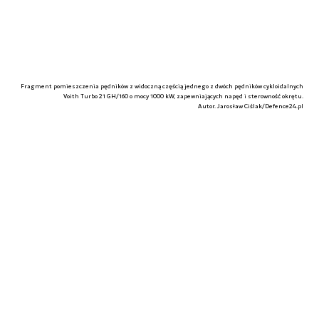
Fragment pomieszczenia pędników z widoczną częścią jednego z dwóch pędników cykloidalnych
Voith Turbo 21 GH/160 o mocy 1000 kW, zapewniających napęd i sterowność okrętu.
Autor. Jarosław Ciślak/Defence24.pl