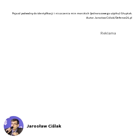
Pojazd podwodny do identyfikacji i niszczenia min morskich (jednorazowego użytku) Głuptak.
Autor. Jarosław Ciślak/Defence24.pl
Reklama
Jarosław Ciślak