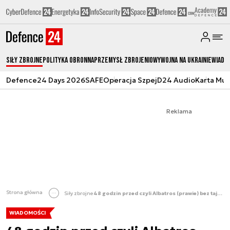
Siły zbrojne
Polityka obronna
Przemysł Zbrojeniowy
Wojna na Ukrainie
Wiado
Defence24 Days 2026
SAFE
Operacja Szpej
D24 Audio
Karta Mu
Reklama
Strona główna
Siły zbrojne
48 godzin przed czyli Albatros (prawie) bez tajemnic [FOTO]
WIADOMOŚCI