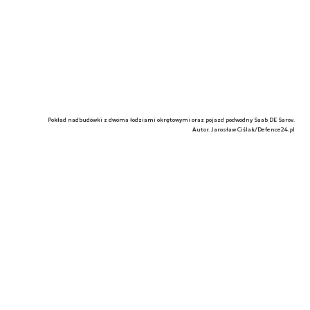
Pokład nadbudówki z dwoma łodziami okrętowymi oraz pojazd podwodny Saab DE Sarov.
Autor. Jarosław Ciślak/Defence24.pl