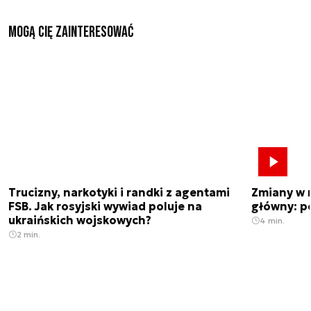
Mogą Cię zainteresować
Trucizny, narkotyki i randki z agentami
Zmiany w 
FSB. Jak rosyjski wywiad poluje na
główny: p
ukraińskich wojskowych?
4 min.
2 min.