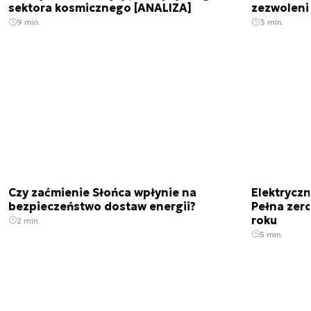
sektora kosmicznego [ANALIZA]
zezwoleni
9 min.
3 min.
Czy zaćmienie Słońca wpłynie na
Elektrycz
bezpieczeństwo dostaw energii?
Pełna zer
roku
2 min.
5 min.