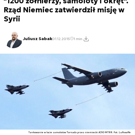
"1200 żołnierzy, samoloty i okręt".
Rząd Niemiec zatwierdził misję w
Syrii
Juliusz Sabak
01.12.2015
1 min.
Tankowanie w locie samolotów Tornado przez niemiecki A310 MTRR. Fot. Luftwaffe