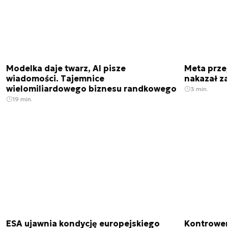
Modelka daje twarz, AI pisze
Meta prze
wiadomości. Tajemnice
nakazał z
wielomiliardowego biznesu randkowego
3 min.
19 min.
ESA ujawnia kondycję europejskiego
Kontrowers