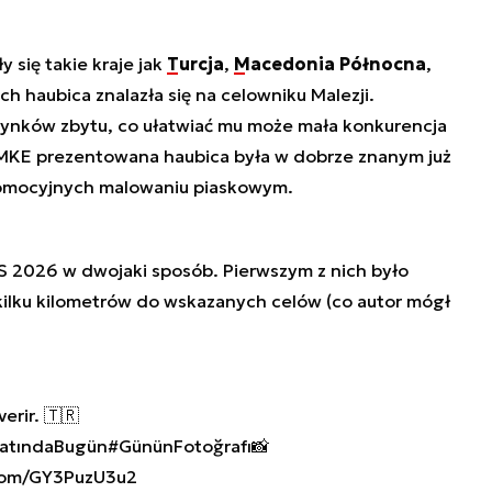
 się takie kraje jak
Turcja
,
Macedonia Północna
,
ch haubica znalazła się na celowniku Malezji.
rynków zbytu, co ułatwiać mu może mała konkurencja
ku MKE prezentowana haubica była w dobrze znanym już
romocyjnych malowaniu piaskowym.
ES 2026 w dwojaki sposób. Pierwszym z nich było
kilku kilometrów do wskazanych celów (co autor mógł
verir. 🇹🇷
atındaBugün
#GününFotoğrafı
📸
.com/GY3PuzU3u2