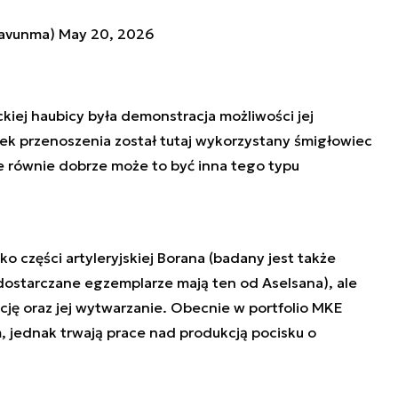
csavunma)
May 20, 2026
iej haubicy była demonstracja możliwości jej
ek przenoszenia został tutaj wykorzystany śmigłowiec
le równie dobrze może to być inna tego typu
o części artyleryjskiej Borana (badany jest także
ostarczane egzemplarze mają ten od Aselsana), ale
cję oraz jej wytwarzanie. Obecnie w portfolio MKE
m, jednak trwają prace nad produkcją pocisku o