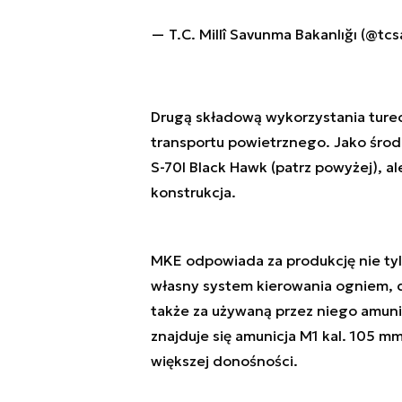
— T.C. Millî Savunma Bakanlığı (@t
Drugą składową wykorzystania tureck
transportu powietrznego. Jako środ
S-70I Black Hawk (patrz powyżej), a
konstrukcja.
MKE odpowiada za produkcję nie tylk
własny system kierowania ogniem, d
także za używaną przez niego amuni
znajduje się amunicja M1 kal. 105 m
większej donośności.