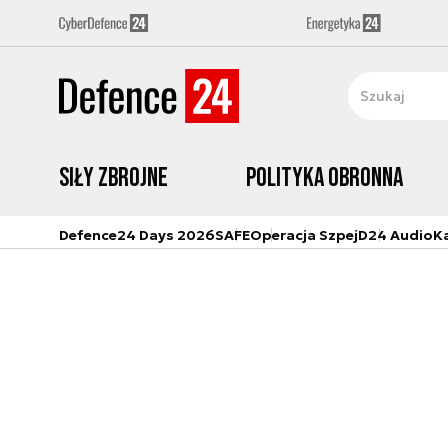
Siły zbrojne
Polityka obronna
Defence24 Days 2026
SAFE
Operacja Szpej
D24 Audio
K