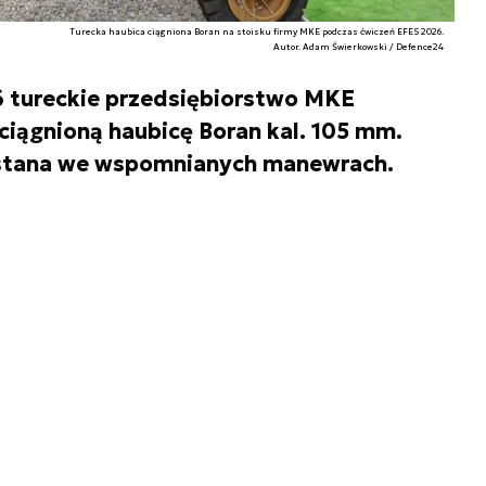
Turecka haubica ciągniona Boran na stoisku firmy MKE podczas ćwiczeń EFES 2026.
Autor. Adam Świerkowski / Defence24
 tureckie przedsiębiorstwo MKE
ciągnioną haubicę Boran kal. 105 mm.
ystana we wspomnianych manewrach.