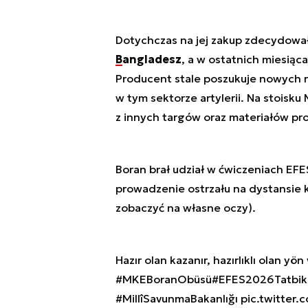
Dotychczas na jej zakup zdecydowały
Bangladesz
, a w ostatnich miesiąca
Producent stale poszukuje nowych 
w tym sektorze artylerii. Na stois
z innych targów oraz materiałów p
Boran brał udział w ćwiczeniach EF
prowadzenie ostrzału na dystansie 
zobaczyć na własne oczy).
Hazır olan kazanır, hazırlıklı olan yön 
#MKEBoranObüsü
#EFES2026Tatbik
#MillîSavunmaBakanlığı
pic.twitter