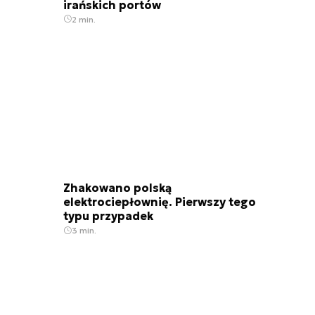
irańskich portów
2 min.
Zhakowano polską
elektrociepłownię. Pierwszy tego
typu przypadek
3 min.