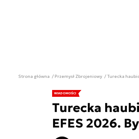
Strona główna
Przemysł Zbrojeniowy
Turecka haubic
WIADOMOŚCI
Turecka haubi
EFES 2026. By