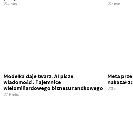
4 min.
2 min.
Modelka daje twarz, AI pisze
Meta prze
wiadomości. Tajemnice
nakazał z
wielomiliardowego biznesu randkowego
3 min.
19 min.