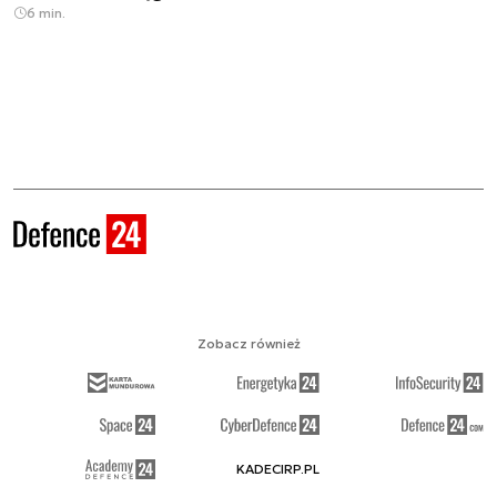
6 min.
Zobacz również
KADECIRP.PL