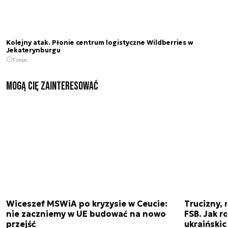
Kolejny atak. Płonie centrum logistyczne Wildberries w
Jekaterynburgu
1 min.
Mogą Cię zainteresować
Wiceszef MSWiA po kryzysie w Ceucie:
Trucizny, 
nie zaczniemy w UE budować na nowo
FSB. Jak r
przejść
ukraiński