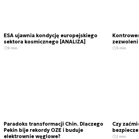
ESA ujawnia kondycję europejskiego
Kontrowers
sektora kosmicznego [ANALIZA]
zezwoleni
9 min.
3 min.
Paradoks transformacji Chin. Dlaczego
Czy zaćmi
Pekin bije rekordy OZE i buduje
bezpiecze
elektrownie węglowe?
2 min.