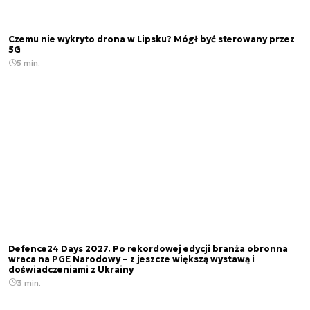
Czemu nie wykryto drona w Lipsku? Mógł być sterowany przez
5G
5 min.
Defence24 Days 2027. Po rekordowej edycji branża obronna
wraca na PGE Narodowy – z jeszcze większą wystawą i
doświadczeniami z Ukrainy
3 min.