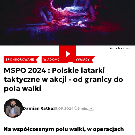
Autor. Mactronic
SPONSOROWANE
WIADOMOŚCI
WYWIADY
MSPO 2024 : Polskie latarki
taktyczne w akcji - od granicy do
pola walki
Damian Ratka
25.09.2024
3 min.
Na współczesnym polu walki, w operacjach