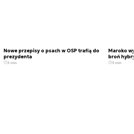
Nowe przepisy o psach w OSP trafią do
Maroko wy
prezydenta
broń hybr
3 min.
3 min.