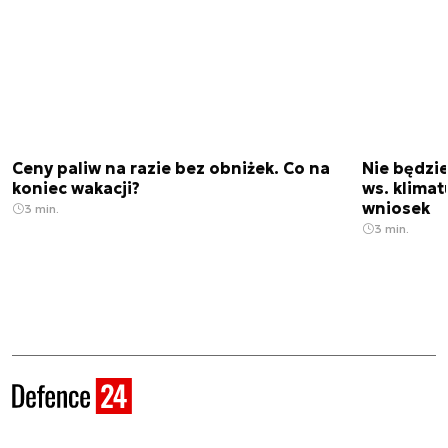
Ceny paliw na razie bez obniżek. Co na
Nie będzi
koniec wakacji?
ws. klimat
wniosek
3 min.
3 min.