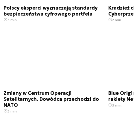
Polscy eksperci wyznaczają standardy
Kradzież 
bezpieczeństwa cyfrowego portfela
Cyberprze
3 min.
2 min.
Zmiany w Centrum Operacji
Blue Origi
Satelitarnych. Dowódca przechodzi do
rakiety N
NATO
3 min.
3 min.