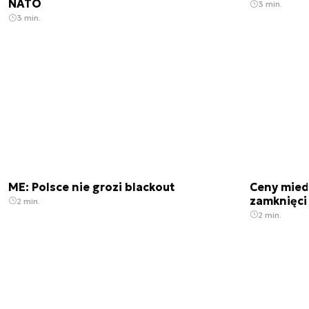
NATO
3 min.
3 min.
ME: Polsce nie grozi blackout
Ceny mied
zamknięci
2 min.
2 min.