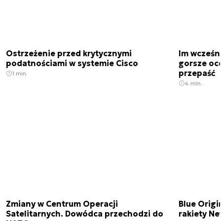
Ostrzeżenie przed krytycznymi
Im wcześni
podatnościami w systemie Cisco
gorsze oc
przepaść
1 min.
4 min.
Zmiany w Centrum Operacji
Blue Origi
Satelitarnych. Dowódca przechodzi do
rakiety N