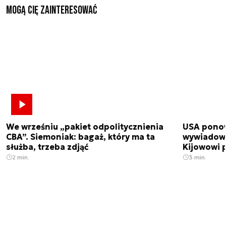
Mogą Cię zainteresować
We wrześniu „pakiet odpolitycznienia
USA ponow
CBA”. Siemoniak: bagaż, który ma ta
wywiadowc
służba, trzeba zdjąć
Kijowowi 
2 min.
3 min.