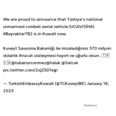
We are proud to announce that Türkiye’s national
unmanned combat aerial vehicle (UCAV/SİHA)
#BayraktarTB2
is in Kuwait now.
Kuveyt Savunma Bakanlığı ile imzaladığımız 370 milyon
dolarlık ihracat sözleşmesi hayırlı ve uğurlu olsun. 🇹🇷
🇰🇼
@tubanursonmez
@haluk
@Selcuk
pic.twitter.com/2sjZ5DTegi
— TurkishEmbassyKuwait (@TCKuveytBE)
January 18,
2023
Reklama