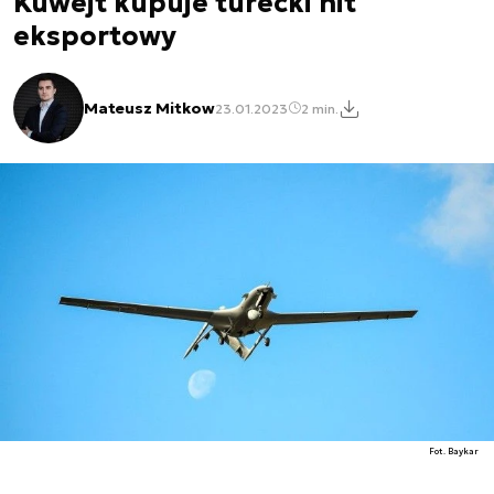
Kuwejt kupuje turecki hit
eksportowy
Mateusz Mitkow
23.01.2023
2 min.
Fot. Baykar