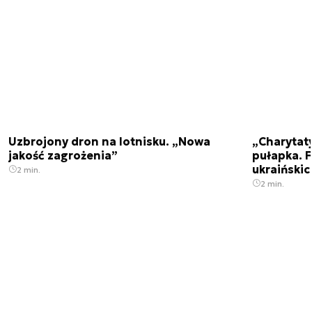
Uzbrojony dron na lotnisku. „Nowa
„Charytat
jakość zagrożenia”
pułapka. 
ukraińskic
2 min.
2 min.