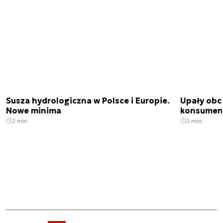
Susza hydrologiczna w Polsce i Europie.
Upały obci
Nowe minima
konsumenc
2 min.
2 min.