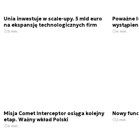
Unia inwestuje w scale-upy. 5 mld euro
Poważne l
na ekspansję technologicznych firm
wystąpien
3 min.
4 min.
Misja Comet Interceptor osiąga kolejny
Nowy fund
etap. Ważny wkład Polski
2 min.
4 min.