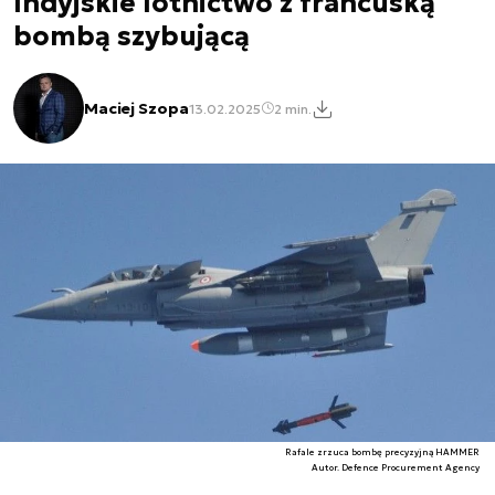
Indyjskie lotnictwo z francuską
bombą szybującą
Maciej Szopa
13.02.2025
2 min.
Rafale zrzuca bombę precyzyjną HAMMER
Autor. Defence Procurement Agency