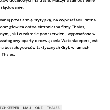
któw docelowych na trasie. Maszyna samodzielnie
t i lądowanie.
wanej przez armię brytyjską, na wyposażeniu drona
 oraz głowica optoelektroniczna firmy Thales,
lnym, jak i w zakresie podczerwieni, wyposażona w
ezzałogowy oparty o rozwiązania Watchkeepera jest
mu bezzałogowców taktycznych Gryf, w ramach
 Thales.
TCHKEEPER
MALI
ONZ
THALES