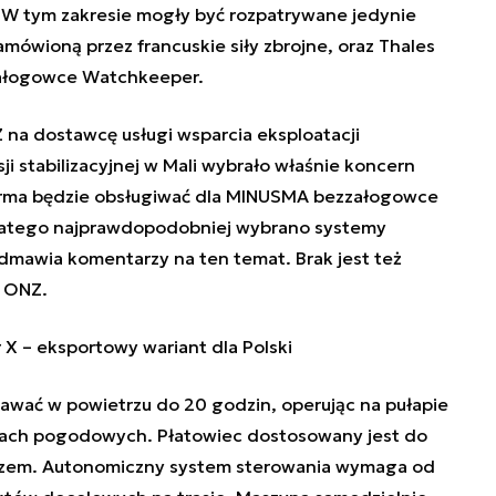
. W tym zakresie mogły być rozpatrywane jedynie
zamówioną przez francuskie siły zbrojne
, oraz Thales
zzałogowce Watchkeeper
.
 na dostawcę usługi wsparcia eksploatacji
 stabilizacyjnej w Mali wybrało właśnie koncern
firma będzie obsługiwać dla MINUSMA bezzałogowce
latego najprawdopodobniej wybrano systemy
mawia komentarzy na ten temat. Brak jest też
y ONZ.
X – eksportowy wariant dla Polski
wać w powietrzu do 20 godzin, operując na pułapie
ch pogodowych. Płatowiec dostosowany jest do
orzem. Autonomiczny system sterowania wymaga od