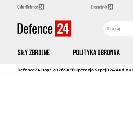
Siły zbrojne
Polityka obronna
Defence24 Days 2026
SAFE
Operacja Szpej
D24 Audio
K