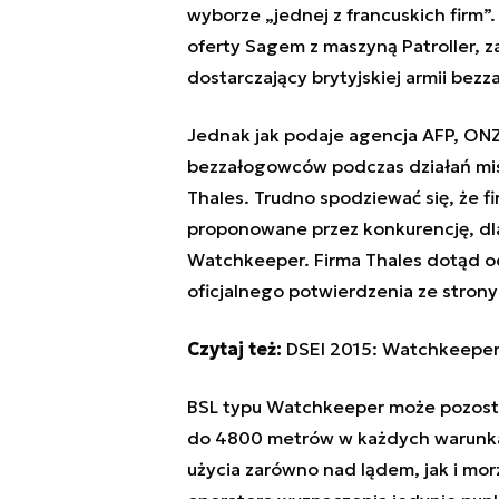
wyborze „jednej z francuskich firm”
oferty Sagem z maszyną
Patroller, 
dostarczający brytyjskiej armii be
Jednak jak podaje agencja AFP, ONZ
bezzałogowców podczas działań misji
Thales. Trudno spodziewać się, że 
proponowane przez konkurencję, d
Watchkeeper. Firma Thales dotąd od
oficjalnego potwierdzenia ze stron
Czytaj też:
DSEI 2015: Watchkeeper 
BSL typu Watchkeeper może pozosta
do 4800 metrów w każdych warunka
użycia zarówno nad lądem, jak i m