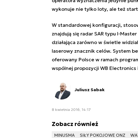
operatora wyznaczenia jedynie pun
wykonuje nie tylko loty, ale też star
W standardowej konfiguracji, stoso
znajdują się radar SAR typu I-Master
działająca zarówno w świetle widzia
laserowy znacznik celów. System b
oferowany Polsce w ramach progra
wspólnej propozycji WB Electronics i
Juliusz Sabak
8 kwietnia 2016, 14:17
Zobacz również
MINUSMA
SIŁY POKOJOWE ONZ
WA