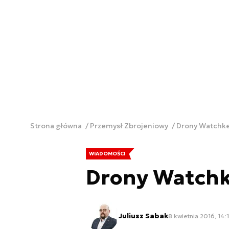
Strona główna
Przemysł Zbrojeniowy
Drony Watchke
WIADOMOŚCI
Drony Watchk
Juliusz Sabak
8 kwietnia 2016, 14: