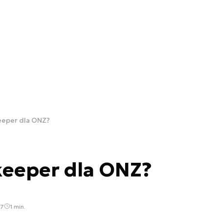
eper dla ONZ?
eeper dla ONZ?
17
1 min.