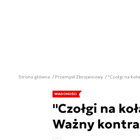
Strona główna
Przemysł Zbrojeniowy
"Czołgi na ko
WIADOMOŚCI
"Czołgi na ko
Ważny kontr