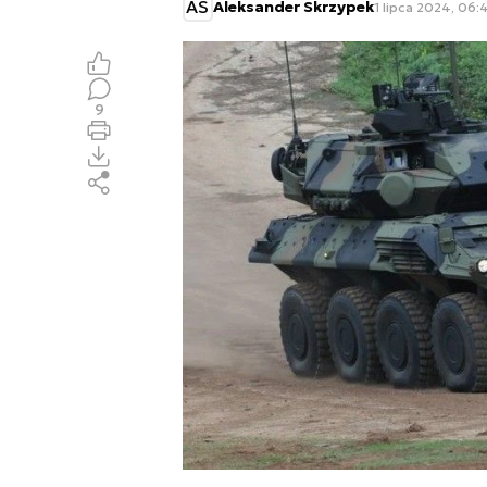
AS
Aleksander Skrzypek
1 lipca 2024, 06:
9