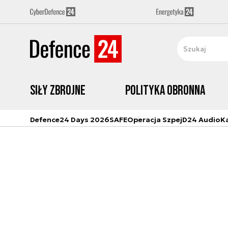
Siły zbrojne
Polityka obronna
Defence24 Days 2026
SAFE
Operacja Szpej
D24 Audio
K