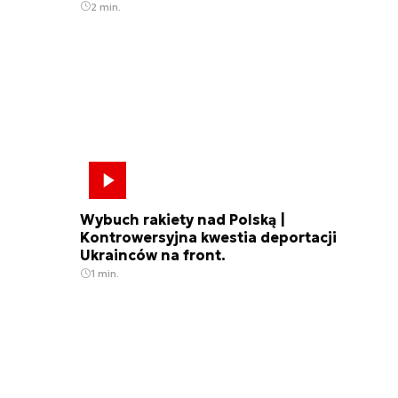
2 min.
Wybuch rakiety nad Polską |
Kontrowersyjna kwestia deportacji
Ukrainców na front.
1 min.