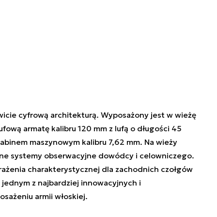
owicie cyfrową architekturą. Wyposażony jest w wieżę
fową armatę kalibru 120 mm z lufą o długości 45
rabinem maszynowym kalibru 7,62 mm. Na wieży
zne systemy obserwacyjne dowódcy i celowniczego.
lę rażenia charakterystycznej dla zachodnich czołgów
jednym z najbardziej innowacyjnych i
sażeniu armii włoskiej.