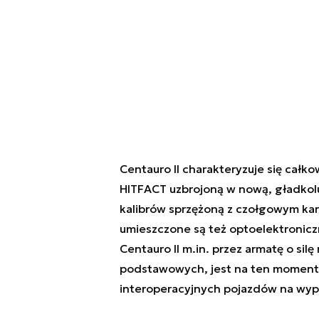
Centauro II charakteryzuje się całk
HITFACT uzbrojoną w nową, gładkolu
kalibrów sprzężoną z czołgowym ka
umieszczone są też optoelektronic
Centauro II m.in. przez armatę o si
podstawowych, jest na ten moment 
interoperacyjnych pojazdów na wypo