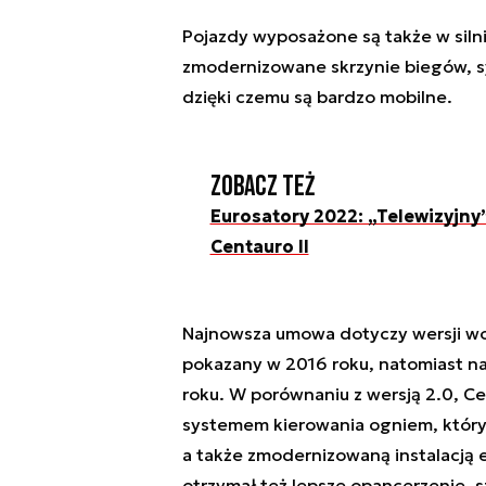
Pojazdy wyposażone są także w siln
zmodernizowane skrzynie biegów, sy
dzięki czemu są bardzo mobilne.
Zobacz też
Eurosatory 2022: „Telewizyjny
Centauro II
Najnowsza umowa dotyczy wersji wozu
pokazany w 2016 roku, natomiast n
roku. W porównaniu z wersją 2.0, Ce
systemem kierowania ogniem, który
a także zmodernizowaną instalacją 
otrzymał też lepsze opancerzenie, s