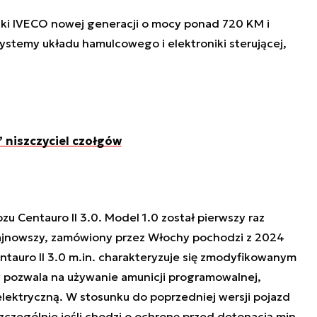
iki IVECO nowej generacji o mocy ponad 720 KM i
stemy układu hamulcowego i elektroniki sterującej,
” niszczyciel czołgów
 Centauro II 3.0. Model 1.0 został pierwszy raz
ajnowszy, zamówiony przez Włochy pochodzi z 2024
ntauro II 3.0 m.in. charakteryzuje się zmodyfikowanym
 pozwala na używanie amunicji programowalnej,
elektryczną. W stosunku do poprzedniej wersji pojazd
zczególnie jeśli chodzi o ochronę przed detonacją min