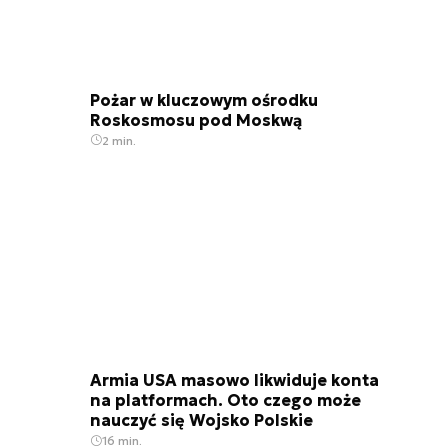
Pożar w kluczowym ośrodku
Roskosmosu pod Moskwą
2 min.
Armia USA masowo likwiduje konta
na platformach. Oto czego może
nauczyć się Wojsko Polskie
16 min.