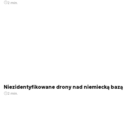
2 min.
Niezidentyfikowane drony nad niemiecką bazą
2 min.