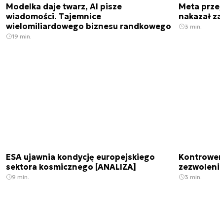
Modelka daje twarz, AI pisze
Meta prze
wiadomości. Tajemnice
nakazał z
wielomiliardowego biznesu randkowego
3 min.
19 min.
ESA ujawnia kondycję europejskiego
Kontrowers
sektora kosmicznego [ANALIZA]
zezwoleni
9 min.
3 min.