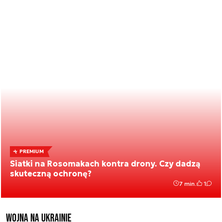
PREMIUM
Siatki na Rosomakach kontra drony. Czy dadzą
skuteczną ochronę?
7 min.
1
Wojna na Ukrainie