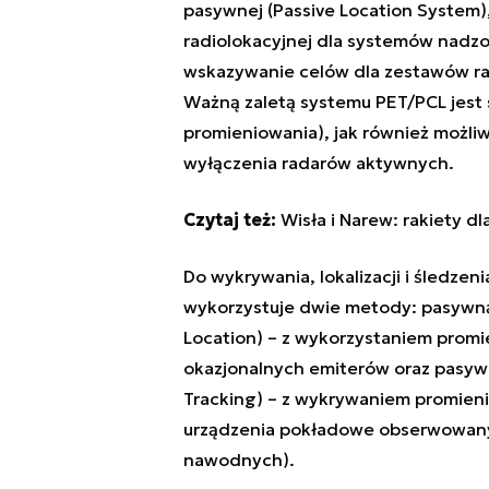
pasywnej (Passive Location System),
radiolokacyjnej dla systemów nadzo
wskazywanie celów dla zestawów rak
Ważną zaletą systemu PET/PCL jest 
promieniowania), jak również możliw
wyłączenia radarów aktywnych.
Czytaj też:
Wisła i Narew: rakiety d
Do wykrywania, lokalizacji i śledze
wykorzystuje dwie metody: pasywną 
Location) – z wykorzystaniem prom
okazjonalnych emiterów oraz pasywn
Tracking) – z wykrywaniem promie
urządzenia pokładowe obserwowany
nawodnych).