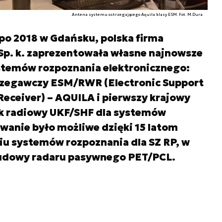
Antena systemu ostrzegającego Aquila klasy ESM. Fot. M.Dura
xpo 2018 w Gdańsku, polska firma
 Sp. k. zaprezentowała własne najnowsze
stemów rozpoznania elektronicznego:
zegawczy ESM/RWR (Electronic Support
eceiver) – AQUILA i pierwszy krajowy
 radiowy UKF/SHF dla systemów
wanie było możliwe dzięki 15 latom
u systemów rozpoznania dla SZ RP, w
udowy radaru pasywnego PET/PCL.