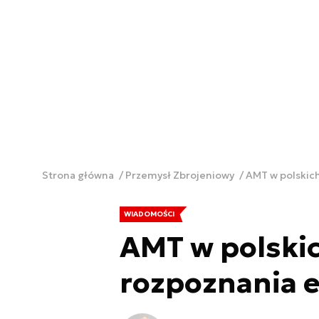
Strona główna
Przemysł Zbrojeniowy
AMT w polskic
WIADOMOŚCI
AMT w polski
rozpoznania 