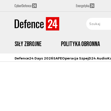
Siły zbrojne
Polityka obronna
Defence24 Days 2026
SAFE
Operacja Szpej
D24 Audio
K