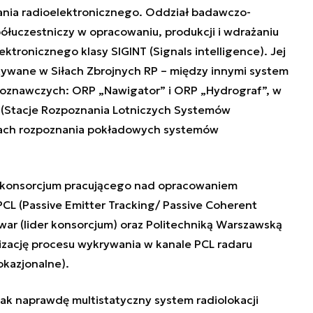
nia radioelektronicznego. Oddział badawczo-
ółuczestniczy w opracowaniu, produkcji i wdrażaniu
ektronicznego klasy SIGINT (
Signals intelligence)
. Jej
stywane w Siłach Zbrojnych RP – między innymi system
poznawczych: ORP „Nawigator” i ORP „Hydrograf”, w
(
Stacje Rozpoznania Lotniczych Systemów
jach rozpoznania pokładowych systemów
 konsorcjum pracującego nad opracowaniem
L (Passive Emitter Tracking/ Passive Coherent
war (lider konsorcjum) oraz Politechniką Warszawską
izację procesu wykrywania w kanale PCL radaru
kazjonalne).
tak naprawdę multistatyczny system radiolokacji