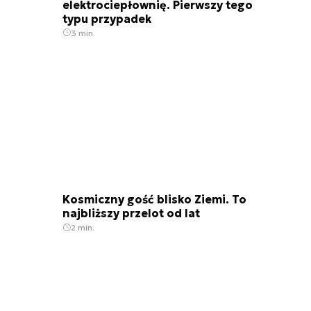
elektrociepłownię. Pierwszy tego
typu przypadek
3 min.
Kosmiczny gość blisko Ziemi. To
najbliższy przelot od lat
2 min.