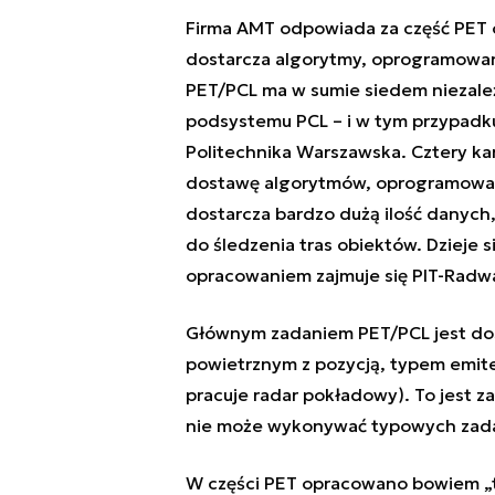
Firma AMT odpowiada za część PET
dostarcza algorytmy, oprogramowanie
PET/PCL ma w sumie siedem niezależ
podsystemu PCL – i w tym przypadk
Politechnika Warszawska. Cztery kan
dostawę algorytmów, oprogramowan
dostarcza bardzo dużą ilość danych
do śledzenia tras obiektów. Dzieje si
opracowaniem zajmuje się PIT-Radwa
Głównym zadaniem PET/PCL jest dost
powietrznym z pozycją, typem emiter
pracuje radar pokładowy). To jest z
nie może wykonywać typowych zada
W części PET opracowano bowiem „t