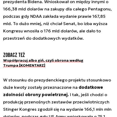
prezydenta Bidena. Wnioskował on między innymi o
166,38 mld dolarów na zakupy dla całego Pentagonu,
podczas gdy NDAA zakłada wydanie prawie 167,85
mld. To dużo mniej, niż chciał Senat, bo izba wyższa
Kongresu wnosiła o 176 mld dolarów, ale dało to
przestrzeń do dodatkowych wydatków.
Zobacz też
Współpracuj albo giń, czyli obrona według
Trumpa [KOMENTARZ]
W stosunku do prezydenckiego projektu stosunkowo
duże kwoty zostały przeznaczone na
dodatkowe
zdolności obrony powietrznej.
I tak, jeśli chodzi o
produkcję przenośnych zestawów przeciwlotniczych
Stinger Kongres zgodził się na wydanie 166,1 mln mln
dolarów, podczas gdy US Army wnioskowała o 75,1