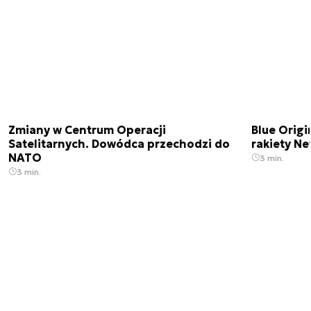
Zmiany w Centrum Operacji
Blue Origi
Satelitarnych. Dowódca przechodzi do
rakiety N
NATO
3 min.
3 min.