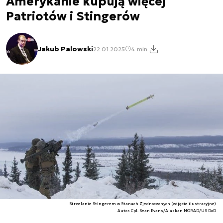
Amerykanie kupują więcej
Patriotów i Stingerów
Jakub Palowski
22.01.2025
4 min.
Strzelanie Stingerem w Stanach Zjednoczonych (zdjęcie ilustracyjne)
Autor. Cpl. Sean Evans/Alaskan NORAD/US DoD