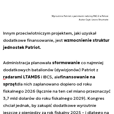
Wyrzutnia Patriot z pociskami rodziny PAC-2 w Polsce
Autor. Capt. Leara Shumate
Innym przeciwlotniczym projektem, jaki uzyskał
dodatkowe finansowanie, jest
wzmocnienie struktur
jednostek Patriot.
Administracja planowała
sformowanie
co najmniej
dodatkowych batalionów (dywizjonów) Patriot z
radarami LTAMDS
i IBCS, ale
finansowanie na
sprzęt
dla nich zaplanowano dopiero od roku
fiskalnego 2026 (łącznie na ten cel miano przeznaczyć
3,7 mld dolarów do roku fiskalnego 2029). Kongres
chciał jednak, by zakupić dodatkowe wyrzutnie
jeszcze z pieniędzy za rok fiskalny 2025 – i dlatego na