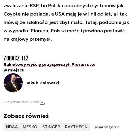
zwalczanie BSP, bo Polska podobnych systemów jak
Coyote nie posiada, a USA mają je w linii od lat, a i tak
mówią że zdolności jest zbyt mało. Tutaj, podobnie jak
w wypadku Pioruna, Polska może i powinna postawić
na krajowy przemysł.
Zobacz też
Rakietowy wyścig przyspieszył. Piorun stoi
w miejscu
Jakub Palowski
22 stycznia 2025, 07:09
Zobacz również
NDAA
MESKO
STINGER
RAYTHEON
pokaż wszystkie