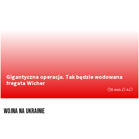
Gigantyczna operacja. Tak będzie wodowana
fregata Wicher
5 min.
4
Wojna na Ukrainie