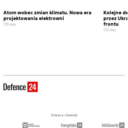
Atom wobec zmian klimatu. Nowa era
Kolejne d
projektowania elektrowni
przez Ukra
frontu
5 min.
2 min.
Zobacz również